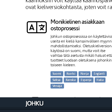
käännöksiin voit käyttää käännöspalve
ovat kieliversiokohtaista, joten voit r
Monikielinen asiakkaan
ostoprosessi
Johkun ostoprosessissa on käytettävis
useita eri kieliä kansainvälisen myynn
mahdollistamiseksi. Oletuskieliversion
käytössä on suomi, mutta voit itse
vaihtaa tätä asetusta mikäli haluat ett
tuotteet luodaan oletuksena johonkin
toiseen kieleen.
Suomi
Ruotsi
Norja
Englanti
Saksa
Ranska
Espanja
Italia
Venäjä
Kiinteät tekstit valmiiksi
käännettyinä