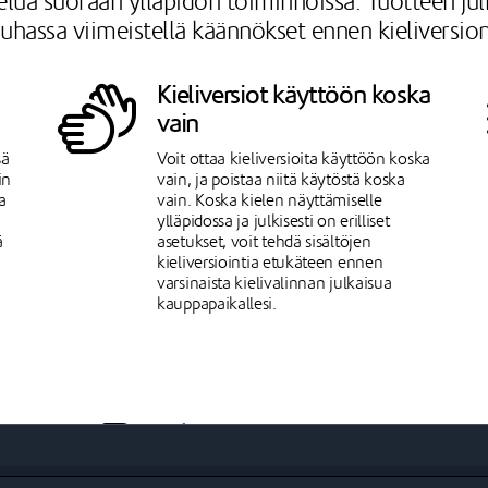
lua suoraan ylläpidon toiminnoissa. Tuotteen julka
auhassa viimeistellä käännökset ennen kieliversion
Kieliversiot käyttöön koska
vain
sä
Voit ottaa kieliversioita käyttöön koska
in
vain, ja poistaa niitä käytöstä koska
a
vain. Koska kielen näyttämiselle
ylläpidossa ja julkisesti on erilliset
ä
asetukset, voit tehdä sisältöjen
kieliversiointia etukäteen ennen
varsinaista kielivalinnan julkaisua
kauppapaikallesi.
Julkaiset tuoteryhmät ja
tuotteet