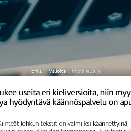
Johku
Valloita
Monikielisyys
ukee useita eri kieliversioita, niin my
lya hyödyntävä käännöspalvelu on apu
iinteät Johkun tekstit on valmiiksi käännettyinä, j