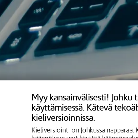
Myy kansainvälisesti! Johku t
käyttämisessä. Kätevä tekoä
kieliversioinnissa.
Kieliversiointi on Johkussa näppärää. K