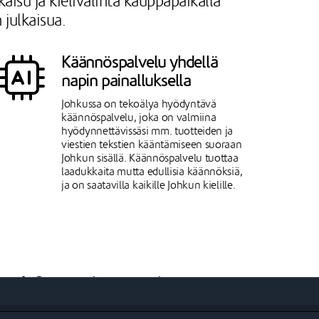
isu ja kielivalinta kauppapaikalla
 julkaisua.
Käännöspalvelu yhdellä
napin painalluksella
Johkussa on tekoälya hyödyntävä
käännöspalvelu, joka on valmiina
hyödynnettävissäsi mm. tuotteiden ja
viestien tekstien kääntämiseen suoraan
Johkun sisällä. Käännöspalvelu tuottaa
laadukkaita mutta edullisia käännöksiä,
ja on saatavilla kaikille Johkun kielille.
Ehjä kieliversiokohtainen
tilausprosessi