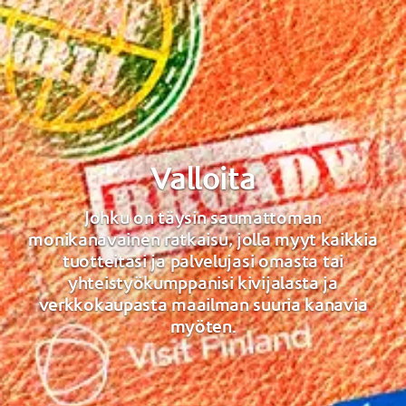
Valloita
Johku on täysin saumattoman
monikanavainen ratkaisu, jolla myyt kaikkia
tuotteitasi ja palvelujasi omasta tai
yhteistyökumppanisi kivijalasta ja
verkkokaupasta maailman suuria kanavia
myöten.