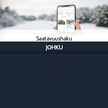
Saatavuushaku
Johkun haussa yhdistyvät tuotesisältöjä indeksoiva
vapaasanahaku, tagit ja saatavuus. Johkun
saatavuushaku on enemmän kuin vain saatavuuden
haku. Se on osa kaikkien tuotteiden myyntipolun
optimointia.
Tutustu tarkemmin