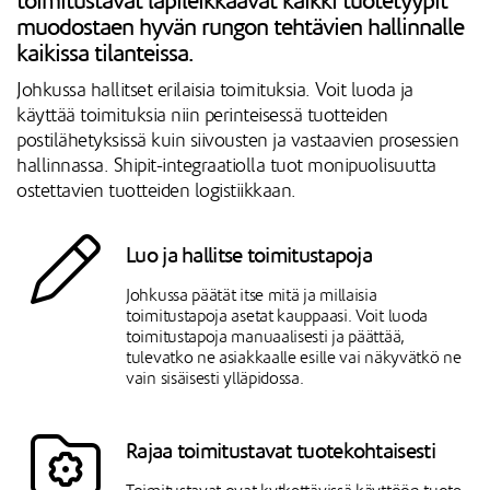
toimitustavat läpileikkaavat kaikki tuotetyypit
muodostaen hyvän rungon tehtävien hallinnalle
kaikissa tilanteissa.
Johkussa hallitset erilaisia toimituksia. Voit luoda ja
käyttää toimituksia niin perinteisessä tuotteiden
postilähetyksissä kuin siivousten ja vastaavien prosessien
hallinnassa. Shipit-integraatiolla tuot monipuolisuutta
ostettavien tuotteiden logistiikkaan.
Luo ja hallitse toimitustapoja
Johkussa päätät itse mitä ja millaisia
toimitustapoja asetat kauppaasi. Voit luoda
toimitustapoja manuaalisesti ja päättää,
tulevatko ne asiakkaalle esille vai näkyvätkö ne
vain sisäisesti ylläpidossa.
Rajaa toimitustavat tuotekohtaisesti