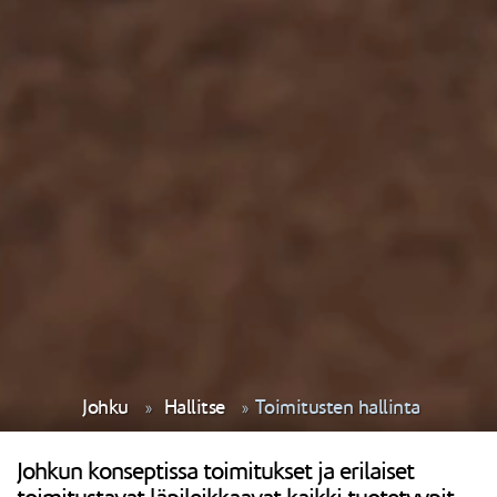
Johku
Hallitse
Toimitusten hallinta
Johkun konseptissa toimitukset ja erilaiset