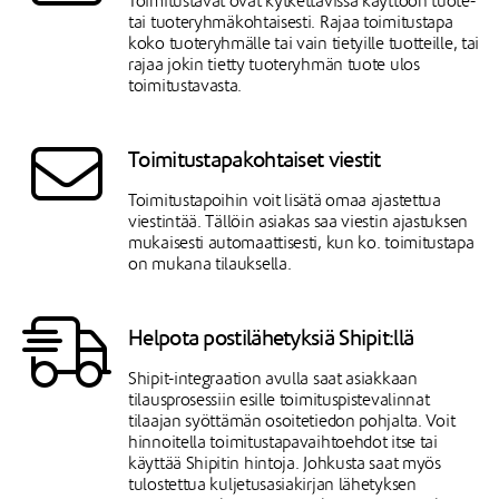
Toimitustavat ovat kytkettävissä käyttöön tuote-
tai tuoteryhmäkohtaisesti. Rajaa toimitustapa
koko tuoteryhmälle tai vain tietyille tuotteille, tai
rajaa jokin tietty tuoteryhmän tuote ulos
toimitustavasta.
Toimitustapakohtaiset viestit
Toimitustapoihin voit lisätä omaa ajastettua
viestintää. Tällöin asiakas saa viestin ajastuksen
mukaisesti automaattisesti, kun ko. toimitustapa
on mukana tilauksella.
Helpota postilähetyksiä Shipit:llä
Shipit-integraation avulla saat asiakkaan
tilausprosessiin esille toimituspistevalinnat
tilaajan syöttämän osoitetiedon pohjalta. Voit
hinnoitella toimitustapavaihtoehdot itse tai
käyttää Shipitin hintoja. Johkusta saat myös
tulostettua kuljetusasiakirjan lähetyksen