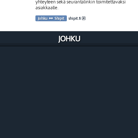
yhteyteen sekä seurantalinkin toimitettavaksi
asiakkaalle.
Johku
Shipit
shipit.fi
Käsittele toimituksia työjonolla
Johkun työjono-toiminnallisuuden kautta voit
hallita tiettyjä toimitusten työprosesseja kuten
siivouksia, huonepalvelua ja ravintolatilauksia.
Ajastat ja määrität itse, millä ehdoin toimitus
tulee työjonolle esille ja miten sitä käsitellään.
Toimitustavat myös manuaali- ja
kassamyynnissä
Toimitustavat saat esille myös tilauksia
manuaalisesti luodessa sekä Johkun
kassamyynnissä. Näissä myynneissä voit valita
tilauksen tuotteille minkä tahansa kaupassasi
käytössä olevan toimitustavan.