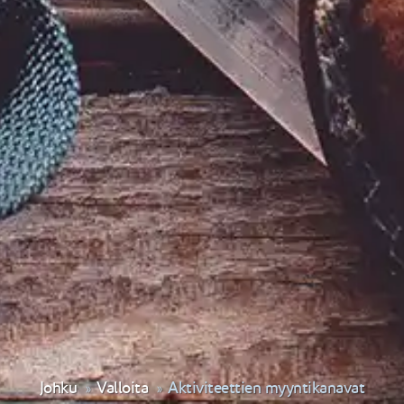
Johku
Valloita
Aktiviteettien myyntikanavat