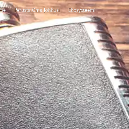
tse
Perusta Oma Johkusi
Ekosysteemi