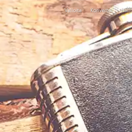
Valloita
Konvertoi
Halli