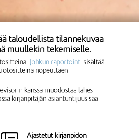
ää taloudellista tilannekuvaa
ää muullekin tekemiselle.
tositteina.
Johkun raportointi
sisältää
tiotositteina nopeuttaen
Nevisorin kanssa muodostaa lähes
sa kirjanpitäjän asiantuntijuus saa
Ajastetut kirjanpidon