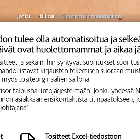
Johku
Hallitse
Kirjanpito ja taloushallinto
don tulee olla automatisoitua ja selke
 päivät ovat huolettomammat ja aikaa j
itteet ja sekä niihin syntyvät suoritukset suoritus
a mahdollistavat kirjausten tekemisen suoraan muis
i myös tositeorginaalien säilönä.
isor taloushallintojärjestelmään. Johku yhdessä 
on asiakkaan ensikontaktista tilinpäätökseen, jos
sjohtajana".
t
Tositteet Excel-tiedostoon