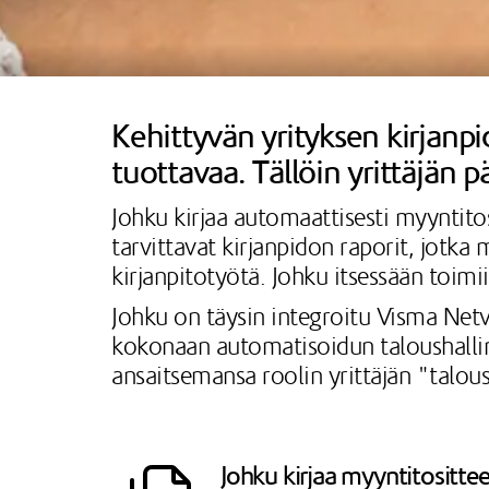
Kehittyvän yrityksen kirjanpi
tuottavaa. Tällöin yrittäjän
Johku kirjaa automaattisesti myyntitos
tarvittavat kirjanpidon raporit, jotk
kirjanpitotyötä. Johku itsessään toimi
Johku on täysin integroitu Visma Netv
kokonaan automatisoidun taloushallinn
ansaitsemansa roolin yrittäjän "talou
Johku kirjaa myyntitosittee