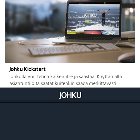
Johku Kickstart
Johkulla voit tehdä kaiken itse ja säästää. Käyttämällä
asiantuntijoita saatat kuitenkin saada merkittävästi
enemmän. Johku Kickstartilla autamme sinut alkuun ja
teemme ensimmäisen vaiheen valmiiksi avaimet käteen -
periaatteella.