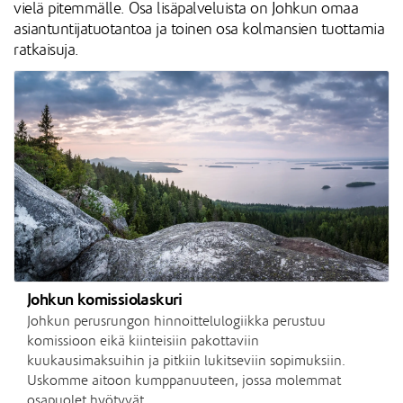
vielä pitemmälle. Osa lisäpalveluista on Johkun omaa
asiantuntijatuotantoa ja toinen osa kolmansien tuottamia
ratkaisuja.
Johkun komissiolaskuri
Johkun perusrungon hinnoittelulogiikka perustuu
komissioon eikä kiinteisiin pakottaviin
kuukausimaksuihin ja pitkiin lukitseviin sopimuksiin.
Uskomme aitoon kumppanuuteen, jossa molemmat
osapuolet hyötyvät.