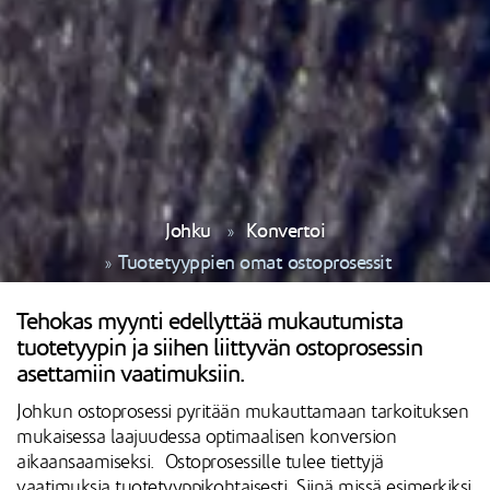
Johku
Konvertoi
Tuotetyyppien omat ostoprosessit
Tehokas myynti edellyttää mukautumista
tuotetyypin ja siihen liittyvän ostoprosessin
asettamiin vaatimuksiin.
Johkun ostoprosessi pyritään mukauttamaan tarkoituksen
mukaisessa laajuudessa optimaalisen konversion
aikaansaamiseksi. Ostoprosessille tulee tiettyjä
vaatimuksia tuotetyyppikohtaisesti. Siinä missä esimerkiksi