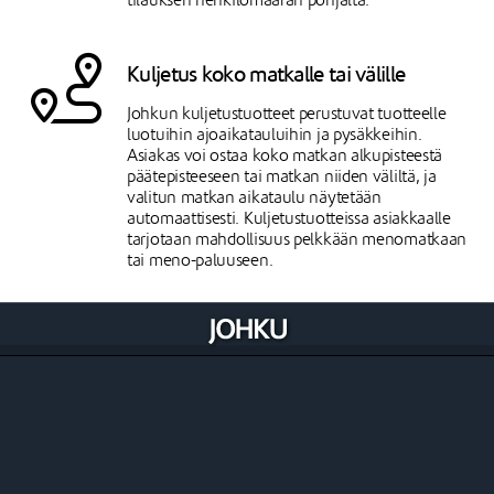
tilauksen henkilömäärän pohjalta.
Kuljetus koko matkalle tai välille
Johkun kuljetustuotteet perustuvat tuotteelle
luotuihin ajoaikatauluihin ja pysäkkeihin.
Asiakas voi ostaa koko matkan alkupisteestä
päätepisteeseen tai matkan niiden väliltä, ja
valitun matkan aikataulu näytetään
automaattisesti. Kuljetustuotteissa asiakkaalle
tarjotaan mahdollisuus pelkkään menomatkaan
tai meno-paluuseen.
Varioi ostettavia tuotteita
Ostettavat tuotteet ovat kiinteähintaisia
tuotteita, joita ostetaan kappale- tai
painomääräisesti. Ostettavissa tuotteissa ei synny
varauksia eikä niitä rajata ajallisesti. Ostettavalle
tuotteelle voit luoda koko- tai muita variaatioita
resurssin valinta -asetuksen avulla.