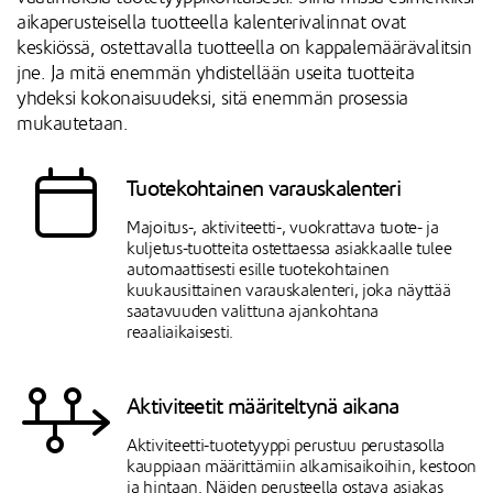
aikaperusteisella tuotteella kalenterivalinnat ovat
keskiössä, ostettavalla tuotteella on kappalemäärävalitsin
jne. Ja mitä enemmän yhdistellään useita tuotteita
yhdeksi kokonaisuudeksi, sitä enemmän prosessia
mukautetaan.
Tuotekohtainen varauskalenteri
Majoitus-, aktiviteetti-, vuokrattava tuote- ja
kuljetus-tuotteita ostettaessa asiakkaalle tulee
automaattisesti esille tuotekohtainen
kuukausittainen varauskalenteri, joka näyttää
saatavuuden valittuna ajankohtana
reaaliaikaisesti.
Aktiviteetit määriteltynä aikana
Aktiviteetti-tuotetyyppi perustuu perustasolla
kauppiaan määrittämiin alkamisaikoihin, kestoon
ja hintaan. Näiden perusteella ostava asiakas