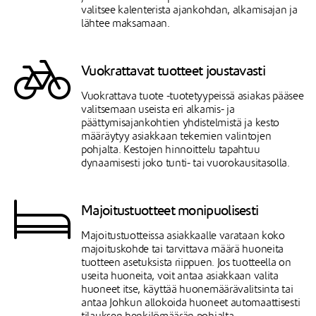
valitsee kalenterista ajankohdan, alkamisajan ja
lähtee maksamaan.
Vuokrattavat tuotteet joustavasti
Vuokrattava tuote -tuotetyypeissä asiakas pääsee
valitsemaan useista eri alkamis- ja
päättymisajankohtien yhdistelmistä ja kesto
määräytyy asiakkaan tekemien valintojen
pohjalta. Kestojen hinnoittelu tapahtuu
dynaamisesti joko tunti- tai vuorokausitasolla.
Majoitustuotteet monipuolisesti
Majoitustuotteissa asiakkaalle varataan koko
majoituskohde tai tarvittava määrä huoneita
tuotteen asetuksista riippuen. Jos tuotteella on
useita huoneita, voit antaa asiakkaan valita
huoneet itse, käyttää huonemäärävalitsinta tai
antaa Johkun allokoida huoneet automaattisesti