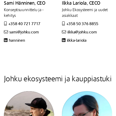
Sami Hänninen, CEO
Ilkka Lariola, CECO
Konseptisuunnittelu ja -
Johku Ekosysteemi ja uudet
kehitys
asiakkaat
+358 40 721 7717
+358 50 376 8855
sami@johku.com
ilkka@johku.com
hanninen
ilkka-lariola
Johku ekosysteemi ja kauppiastuki