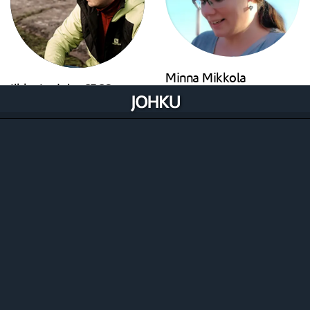
Minna Mikkola
Ilkka Lariola, CECO
Viestintä, kauppiastuki
Johku Ekosysteemi ja uudet
tuki@johku.com
asiakkaat
minnarajala/
+358 50 376 8855
ilkka@johku.com
ilkka-lariola
Visma Pay -maksujen välitys