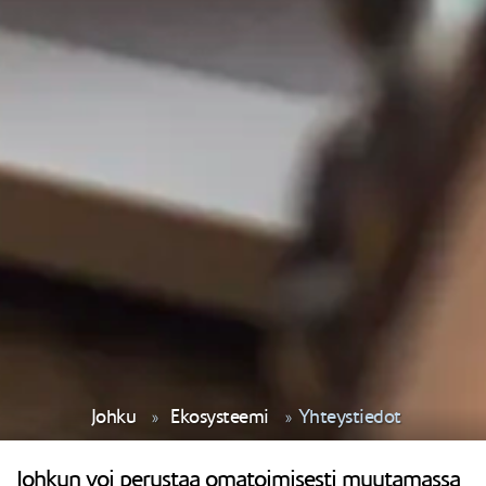
Johku
Ekosysteemi
Yhteystiedot
Johkun voi perustaa omatoimisesti muutamassa