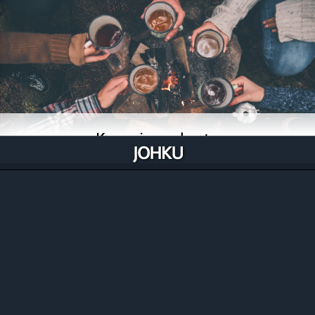
Kauppiasverkosto
Jokainen parista tuhannesta rekisteröityneestä
kauppiastunnuksesta voi ryhtyä kaupalliseen
yhteistyöhön toisen kauppiaan kanssa, vaikka heti.
Tutustu kauppiaisiin