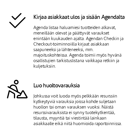
Kirjaa asiakkaat ulos ja sisään Agendalta
Agenda listaa haluamiesi tuotteiden alkavat,
meneillään olevat ja päättyvät varaukset
enintään kuukauden ajalta. Agendan Checkin ja
Checkout-toiminnoiilla kirjaat asiakkaan
saapuneeksi ja lähteneeksi, mm.
majoituskohteissa. Agenda toimii myös hyvänä
osallistujien tarkistuslistana vaikkapa retkiin ja
kuljetuksiin.
Luo huoltovarauksia
Johkussa voit luoda myös pelkkään resurssiin
kytkeytyviä varauksia joissa kohde suljetaan
huollon tai oman varauksen vuoksi. Näistä
resurssivarauksista ei synny tuotekytkentää,
tilausta, myyntiä tai viestintää lainkaan
asiakkaalle eikä niitä huomioida raportoinnissa.