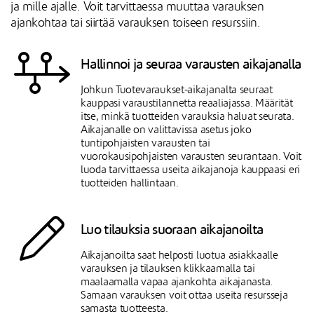
ja mille ajalle. Voit tarvittaessa muuttaa varauksen
ajankohtaa tai siirtää varauksen toiseen resurssiin.
Hallinnoi ja seuraa varausten aikajanalla
Johkun Tuotevaraukset-aikajanalta seuraat
kauppasi varaustilannetta reaaliajassa. Määrität
itse, minkä tuotteiden varauksia haluat seurata.
Aikajanalle on valittavissa asetus joko
tuntipohjaisten varausten tai
vuorokausipohjaisten varausten seurantaan. Voit
luoda tarvittaessa useita aikajanoja kauppaasi eri
tuotteiden hallintaan.
Luo tilauksia suoraan aikajanoilta
Aikajanoilta saat helposti luotua asiakkaalle
varauksen ja tilauksen klikkaamalla tai
maalaamalla vapaa ajankohta aikajanasta.
Samaan varauksen voit ottaa useita resursseja
samasta tuotteesta.