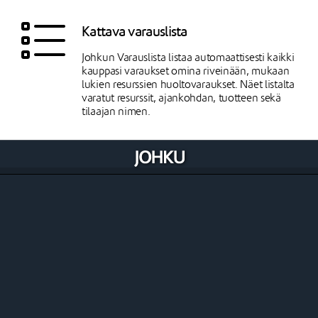
Kattava varauslista
Johkun Varauslista listaa automaattisesti kaikki
kauppasi varaukset omina riveinään, mukaan
lukien resurssien huoltovaraukset. Näet listalta
varatut resurssit, ajankohdan, tuotteen sekä
tilaajan nimen.
Varauksen tiedot tilauksella ja tositteella
Varauksen tiedot näytetään myös suoraan
asiakkaan tilauksella ja tositteella, ja näet
suoraan mitä resursseja asiakkaalle on varattuna
ja mille ajalle.
Muokkaa varausta tarvittaessa
Varausta voi muokata niin aikajanan,
varauslistan kuin tilauksen tai tositteen kautta.