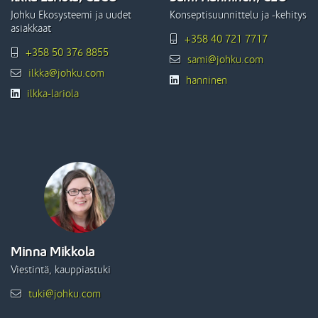
Johku Ekosysteemi ja uudet
Konseptisuunnittelu ja -kehitys
asiakkaat
+358 40 721 7717
+358 50 376 8855
sami@johku.com
ilkka@johku.com
hanninen
ilkka-lariola
Minna Mikkola
Viestintä, kauppiastuki
tuki@johku.com