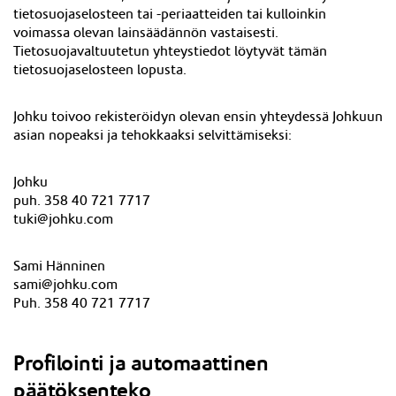
tietosuojaselosteen tai -periaatteiden tai kulloinkin
voimassa olevan lainsäädännön vastaisesti.
Tietosuojavaltuutetun yhteystiedot löytyvät tämän
tietosuojaselosteen lopusta.
Johku toivoo rekisteröidyn olevan ensin yhteydessä Johkuun
asian nopeaksi ja tehokkaaksi selvittämiseksi:
Johku
puh. 358 40 721 7717
tuki@johku.com
Sami Hänninen
sami@johku.com
Puh. 358 40 721 7717
Profilointi ja automaattinen
päätöksenteko