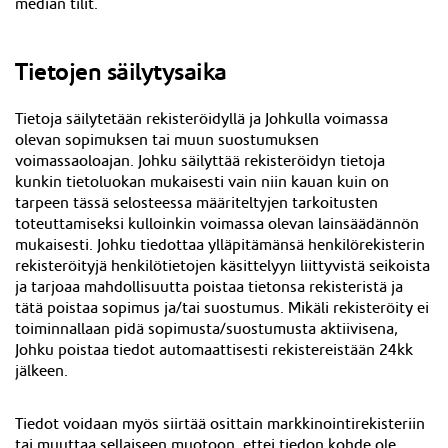
median tilit.
Tietojen säilytysaika
Tietoja säilytetään rekisteröidyllä ja Johkulla voimassa
olevan sopimuksen tai muun suostumuksen
voimassaoloajan. Johku säilyttää rekisteröidyn tietoja
kunkin tietoluokan mukaisesti vain niin kauan kuin on
tarpeen tässä selosteessa määriteltyjen tarkoitusten
toteuttamiseksi kulloinkin voimassa olevan lainsäädännön
mukaisesti. Johku tiedottaa ylläpitämänsä henkilörekisterin
rekisteröityjä henkilötietojen käsittelyyn liittyvistä seikoista
ja tarjoaa mahdollisuutta poistaa tietonsa rekisteristä ja
tätä poistaa sopimus ja/tai suostumus. Mikäli rekisteröity ei
toiminnallaan pidä sopimusta/suostumusta aktiivisena,
Johku poistaa tiedot automaattisesti rekistereistään 24kk
jälkeen
.
Tiedot voidaan myös siirtää osittain markkinointirekisteriin
tai muuttaa sellaiseen muotoon, ettei tiedon kohde ole