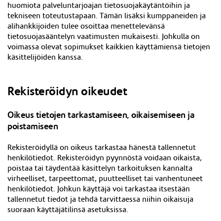
huomiota palveluntarjoajan tietosuojakäytäntöihin ja
tekniseen toteutustapaan. Tämän lisäksi kumppaneiden ja
alihankkijoiden tulee osoittaa menettelevänsä
tietosuojasääntelyn vaatimusten mukaisesti. Johkulla on
voimassa olevat sopimukset kaikkien käyttämiensä tietojen
käsittelijöiden kanssa.
Rekisteröidyn oikeudet
Oikeus tietojen tarkastamiseen, oikaisemiseen ja
poistamiseen
Rekisteröidyllä on oikeus tarkastaa hänestä tallennetut
henkilötiedot. Rekisteröidyn pyynnöstä voidaan oikaista,
poistaa tai täydentää käsittelyn tarkoituksen kannalta
virheelliset, tarpeettomat, puutteelliset tai vanhentuneet
henkilötiedot. Johkun käyttäjä voi tarkastaa itsestään
tallennetut tiedot ja tehdä tarvittaessa niihin oikaisuja
suoraan
käyttäjätilinsä asetuksissa
.