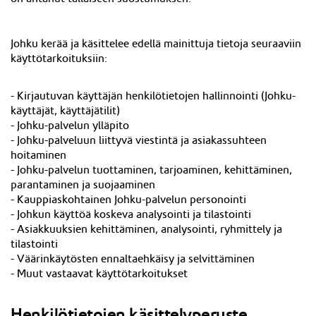
Johku kerää ja käsittelee edellä mainittuja tietoja seuraaviin
käyttötarkoituksiin:
-
Kirjautuvan käyttäjän
henkilötietojen hallinnointi (Johku-
käyttäjät, käyttäjätilit)
- Johku-palvelun ylläpito
- Johku-palveluun liittyvä viestintä ja asiakassuhteen
hoitaminen
- Johku-palvelun tuottaminen, tarjoaminen, kehittäminen,
parantaminen ja suojaaminen
- Kauppiaskohtainen Johku-palvelun personointi
- Johkun käyttöä koskeva analysointi ja tilastointi
- Asiakkuuksien kehittäminen, analysointi, ryhmittely ja
tilastointi
- Väärinkäytösten ennaltaehkäisy ja selvittäminen
- Muut vastaavat käyttötarkoitukset
Henkilötietojen käsittelyperuste