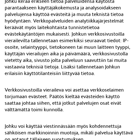
Johku kerää erikseen tietoa palveluidensa käytöstä
parantaakseen käyttäjäkokemusta ja analysoidakseen
palvelujensa käyttöä evästeitä ja muuta teknistä tietoa
hyödyntäen. Verkkopalveluiden analytiikkajärjestelmät
keräävät myös laitekohtaista tunnistetietoa
evästekäytäntöjen mukaisesti. Johkun verkkosivustoilla
vierailevilta tallennetaan esimerkiksi seuraavat tiedot: IP-
osoite, selaintyyppi, tietokoneen tai muun laitteen tyyppi,
käyttäjän vierailujen aika ja päivämäärä, verkkosivustolla
vietetty aika, sivusto jolta palveluun saavuttiin tai muita
vastaavia teknisiä tietoja. Lisäksi tallennetaan Johkun
erilaisiin käyttötilanteisiin liittyvää tietoa.
Verkkosivustoilla vieraileva voi asettaa verkkoselaimen
torjumaan evästeet. Päätös kieltää evästeiden käyttö
saattaa johtaa siihen, että jotkut palvelujen osat eivät
välttämättä toimi kunnolla.
Johku voi käyttää viestinnässään myös kohdennettuja
sähköisen markkinoinnin muotoja, mikäli palvelua käyttävä
on antanut tällaiseen suostumuksen.