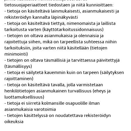
tietosuojaperiaatteet tiedostaen ja niitä kunnioittaen:
- tietoja on käsiteltävä lainmukaisesti, asianmukaisesti ja
rekisteröidyn kannalta läpinäkyvästi
- tietoja on käsiteltävä tiettyä, nimenomaista ja laillista
tarkoitusta varten (käyttötarkoitussidonnaisuus)
- tietojen on oltava asianmukaisia ja olennaisia ja
rajoitettuja siihen, mikä on tarpeellista suhteessa niihin
tarkoituksiin, joita varten niitä käsitellään (tietojen
minimointi)
- tietojen on oltava täsmällisiä ja tarvittaessa päivitettyjä
(täsmällisyys)
- tietoja ei säilytetä kauemmin kuin on tarpeen (säilytyksen
rajoittaminen)
- tietoja on käsiteltävä tavalla, jolla varmistetaan
henkilötietojen asianmukainen turvallisuus (eheys ja
luottamuksellisuus)
- tietoja ei siirretä kolmansille osapuolille ilman
asianmukaisia varotoimia
- tietojen käsittelyssä on noudatettava rekisteröidyn
oikeuksia