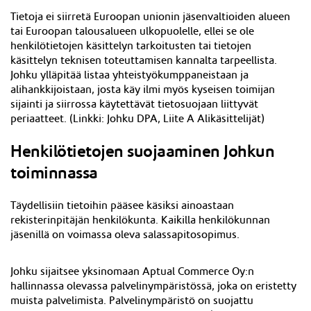
Tietoja ei siirretä Euroopan unionin jäsenvaltioiden alueen
tai Euroopan talousalueen ulkopuolelle, ellei se ole
henkilötietojen käsittelyn tarkoitusten tai tietojen
käsittelyn teknisen toteuttamisen kannalta tarpeellista.
Johku ylläpitää listaa yhteistyökumppaneistaan ja
alihankkijoistaan, josta käy ilmi myös kyseisen toimijan
sijainti ja siirrossa käytettävät tietosuojaan liittyvät
periaatteet. (
Linkki: Johku DPA, Liite A Alikäsittelijät)
Henkilötietojen suojaaminen Johkun
toiminnassa
Täydellisiin tietoihin pääsee käsiksi ainoastaan
rekisterinpitäjän henkilökunta. Kaikilla henkilökunnan
jäsenillä on voimassa oleva salassapitosopimus.
Johku sijaitsee yksinomaan Aptual Commerce Oy:n
hallinnassa olevassa palvelinympäristössä, joka on eristetty
muista palvelimista. Palvelinympäristö on suojattu