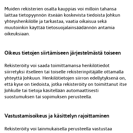
Muiden rekisterien osalta kauppias voi milloin tahansa
laittaa tietopyynnön itseään koskevista tiedoista Johkun
yhteyshenkilölle ja tarkastaa, vaatia oikaisua sekä
muutoinkin käyttää tietosuojalainsäädännön antamia
oikeuksiaan.
Oikeus tietojen siirtämiseen järjestelmästä toiseen
Rekisteröity voi saada toimittamansa henkilötiedot
siirretyksi itselleen tai toiselle rekisterinpitäjälle ottamalla
yhteyttä Johkuun. Henkilötietojen siirron edellytyksenä on,
että kyse on tiedoista, jotka rekisteröity on toimittanut itse
Johkulle tai tietoja käsitellään automaattisesti
suostumuksen tai sopimuksen perusteella.
Vastustamisoikeus ja käsittelyn rajoittaminen
Rekisteröity voi lainmukaisella perusteella vastustaa