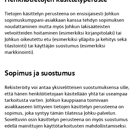
Tietojen käsittelyn perusteena on ensisijaisesti Johkun
sopimuskumppani-asiakkaan kanssa tehdyn sopimuksen
noudattaminen mutta myös Johkun lakisääteisten
velvoitteiden hoitaminen (esimerkiksi kirjanpitolaki) tai
Johkun oikeutettu etu (esimerkiksi ylläpito ja kehitys sekä
tilastointi) tai käyttäjän suostumus (esimerkiksi
markkinointi).
Sopimus ja suostumus
Rekisteröity voi antaa yksiselitteisen suostumuksensa sille,
että hänen henkilötietojaan käsitellään yhtä tai useampaa
tarkoitusta varten. Johkun kauppiaana toimivaan
asiakkaaseen liittyvien tietojen käsittelyn perusteena on
sopimus, joka syntyy tämän tilatessa Johku-palvelun.
Soveltuvin osin käsittelyn perusteena on myös suostumus
edellä mainittujen käyttötarkoitusten mahdollistamiseksi.