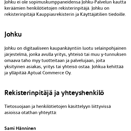
Johku ei ole sopimuskumppaneidensa Johku-Palvelun kautta
keräämien henkilötietojen rekisterinpitäjä. Johku on
rekisterinpitäjä Kaupp
iasrekisterin ja Käyttäjätilien
tiedoille.
Johku
Johku on digitaaliseen kaupankäyntiin luotu selainpohjainen
järjestelmä, jonka avulla yritys, yhteisö tai muu y-tunnuksen
omaava taho myy tuotteitaan ja palvelujaan, joita
yksityinen asiakas, yritys tai yhteisö ostaa. Johkua kehittää
ja ylläpitää Aptual Commerce Oy.
Rekisterinpitäjä ja yhteyshenkilö
Tietosuojaan ja henkilötietojen käsittelyyn liittyvissä
asioissa otathan yhteyttä:
Sami Hänninen