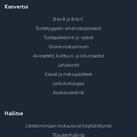
Konvertoi
B-to-B ja B-to-C
Tuotetyyppien omat ostoprosessit
Tuotepaketointi ja -optiot
Online-maksaminen
Arvosetelit, kulttuuri- ja liikuntaedut
Lahjakortit
Kassat ja maksupäätteet
Laskutuskauppa
Asiakasviestintä
Hallitse
Liiketoimintaan mukautuvat käyttöliittymät
Tilaustenhallinta