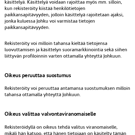
käsittelyä. Käsittelyä voidaan rajoittaa myös mm. silloin,
kun rekisteröity kiistää henkilötietojen
paikkansapitävyyden, jolloin käsittelyä rajoitetaan ajaksi,
jonka kuluessa Johku voi varmistaa tietojen
paikkansapitävyyden.
Rekisteröity voi milloin tahansa kieltää tietojensa
luovuttamisen ja käsittelyn suoramarkkinointia sekä siihen
liittyvän profiloinnin varten ottamalla yhteyttä Johkuun.
Oikeus peruuttaa suostumus
Rekisteröity voi peruuttaa antamansa suostumuksen milloin
tahansa ottamalla yhteyttä Johkuun.
Oikeus valittaa valvontaviranomaiselle
Rekisteröidyllä on oikeus tehdä valitus viranomaiselle,
mikäli hän katsoo, että hänen tietojaan on käsitelty tämän