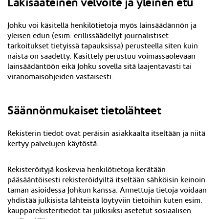
Lakisääteinen velvoite ja yleinen etu
Johku voi käsitellä henkilötietoja myös lainsäädännön ja
yleisen edun (esim. erillissäädellyt journalistiset
tarkoitukset tietyissä tapauksissa) perusteella siten kuin
näistä on säädetty. Käsittely perustuu voimassaolevaan
lainsäädäntöön eikä Johku sovella sitä laajentavasti tai
viranomaisohjeiden vastaisesti.
Säännönmukaiset tietolähteet
Rekisterin tiedot ovat peräisin asiakkaalta itseltään ja niitä
kertyy palvelujen käytöstä.
Rekisteröityjä koskevia henkilötietoja kerätään
pääsääntöisesti rekisteröidyiltä itseltään sähköisin keinoin
tämän asioidessa Johkun kanssa. Annettuja tietoja voidaan
yhdistää julkisista lähteistä löytyviin tietoihin kuten esim.
kaupparekisteritiedot tai julkisiksi asetetut sosiaalisen