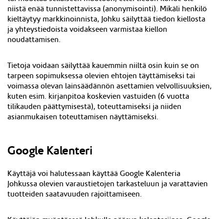
niistä enää tunnistettavissa (anonymisointi). Mikäli henkilö
kieltäytyy markkinoinnista, Johku säilyttää tiedon kiellosta
ja yhteystiedoista voidakseen varmistaa kiellon
noudattamisen.
Tietoja voidaan säilyttää kauemmin niiltä osin kuin se on
tarpeen sopimuksessa olevien ehtojen täyttämiseksi tai
voimassa olevan lainsäädännön asettamien velvollisuuksien,
kuten esim. kirjanpitoa koskevien vastuiden (6 vuotta
tilikauden päättymisestä), toteuttamiseksi ja niiden
asianmukaisen toteuttamisen näyttämiseksi.
Google Kalenteri
Käyttäjä voi halutessaan käyttää Google Kalenteria
Johkussa olevien varaustietojen tarkasteluun ja varattavien
tuotteiden saatavuuden rajoittamiseen.