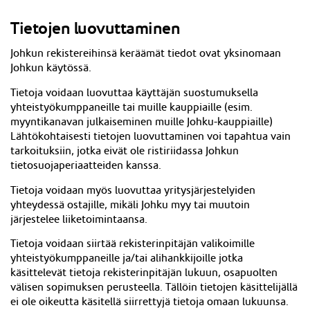
Tietojen luovuttaminen
Johkun rekistereihinsä keräämät tiedot ovat yksinomaan
Johkun käytössä.
Tietoja voidaan luovuttaa käyttäjän suostumuksella
yhteistyökumppaneille tai muille kauppiaille (esim.
myyntikanavan julkaiseminen muille Johku-kauppiaille)
Lähtökohtaisesti tietojen luovuttaminen voi tapahtua vain
tarkoituksiin, jotka eivät ole ristiriidassa Johkun
tietosuojaperiaatteiden kanssa.
Tietoja voidaan myös luovuttaa yritysjärjestelyiden
yhteydessä ostajille, mikäli Johku myy tai muutoin
järjestelee liiketoimintaansa.
Tietoja voidaan siirtää rekisterinpitäjän valikoimille
yhteistyökumppaneille ja/tai alihankkijoille jotka
käsittelevät tietoja rekisterinpitäjän lukuun, osapuolten
välisen sopimuksen perusteella. Tällöin tietojen käsittelijällä
ei ole oikeutta käsitellä siirrettyjä tietoja omaan lukuunsa.