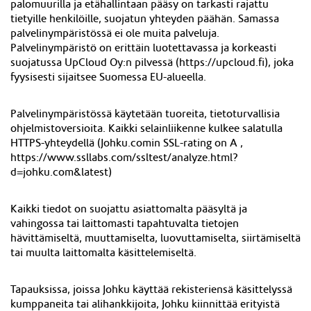
palomuurilla ja etähallintaan pääsy on tarkasti rajattu
tietyille henkilöille, suojatun yhteyden päähän. Samassa
palvelinympäristössä ei ole muita palveluja.
Palvelinympäristö on erittäin luotettavassa ja korkeasti
suojatussa UpCloud Oy
:n
pilvessä (https://
upcloud.fi
), joka
fyysisesti sijaitsee
Suomessa
EU-alueella.
Palvelinympäristössä käytetään tuoreita, tietoturvallisia
ohjelmistoversioita. Kaikki selainliikenne kulkee salatulla
HTTPS-yhteydellä (Johku.comin SSL-rating on A ,
https://www.ssllabs.com/ssltest/analyze.html?
d=johku.com&latest)
Kaikki tiedot on suojattu asiattomalta pääsyltä ja
vahingossa tai laittomasti tapahtuvalta tietojen
hävittämiseltä, muuttamiselta, luovuttamiselta, siirtämiseltä
tai muulta laittomalta käsittelemiseltä.
Tapauksissa, joissa Johku käyttää rekisteriensä käsittelyssä
kumppaneita tai alihankkijoita, Johku kiinnittää erityistä