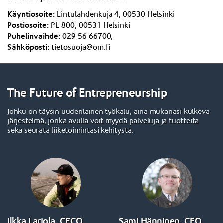
Käyntiosoite:
Lintulahdenkuja 4,
005
3
0 Helsinki
Postiosoite:
PL 800, 005
3
1 Helsinki
Puhelinvaihde:
029 56 66700,
Sähköposti:
tietosuoja@om.fi
The Future of Entrepreneurship
Johku on täysin uudenlainen työkalu, aina mukanasi kulkeva
järjestelmä, jonka avulla voit myydä palveluja ja tuotteita
sekä seurata liiketoimintasi kehitystä.
Ilkka Lariola, CECO
Sami Hänninen, CEO