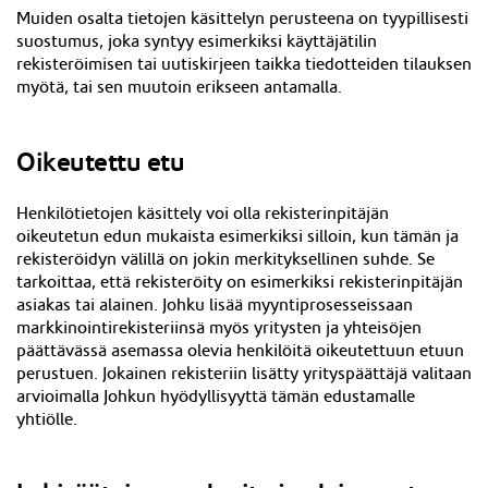
Muiden osalta tietojen käsittelyn perusteena on tyypillisesti
suostumus, joka syntyy esimerkiksi
käyttäjätilin
rekisteröimisen
tai uutiskirjeen taikka tiedotteiden tilauksen
myötä, tai sen muutoin erikseen antamalla.
Oikeutettu etu
Henkilötietojen käsittely voi olla rekisterinpitäjän
oikeutetun edun mukaista esimerkiksi silloin, kun tämän ja
rekisteröidyn välillä on jokin merkityksellinen suhde. Se
tarkoittaa, että rekisteröity on esimerkiksi rekisterinpitäjän
asiakas tai alainen. Johku lisää myyntiprosesseissaan
markkinointirekisteriinsä myös yritysten ja yhteisöjen
päättävässä asemassa olevia henkilöitä oikeutettuun etuun
perustuen. Jokainen rekisteriin lisätty yrityspäättäjä valitaan
arvioimalla Johkun hyödyllisyyttä tämän edustamalle
yhtiölle.