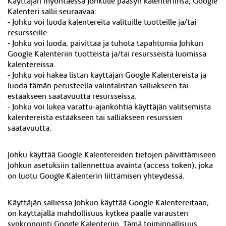
Käyttäjän myöntäessä Johkulle pääsyn kalenteriinsa, Google
Kalenteri sallii seuraavaa:
- Johku voi luoda kalentereita valituille tuotteille ja/tai
resursseille.
- Johku voi luoda, päivittää ja tuhota tapahtumia Johkun
Google Kalenteriin tuotteista ja/tai resursseista luomissa
kalentereissa.
- Johku voi hakea listan käyttäjän Google Kalentereista ja
luoda tämän perusteella valintalistan salliakseen tai
estääkseen saatavuutta resursseissa.
- Johku voi lukea varattu-ajankohtia käyttäjän valitsemista
kalentereista estääkseen tai salliakseen resurssien
saatavuutta.
Johku käyttää Google Kalentereiden tietojen päivittämiseen
Johkun asetuksiin tallennettua avainta (access token), joka
on luotu Google Kalenterin liittämisen yhteydessä.
Käyttäjän salliessa Johkun käyttää Google Kalentereitaan,
on käyttäjällä mahdollisuus kytkeä päälle varausten
synkronointi Google Kalenteriin. Tämä toiminnallisuus