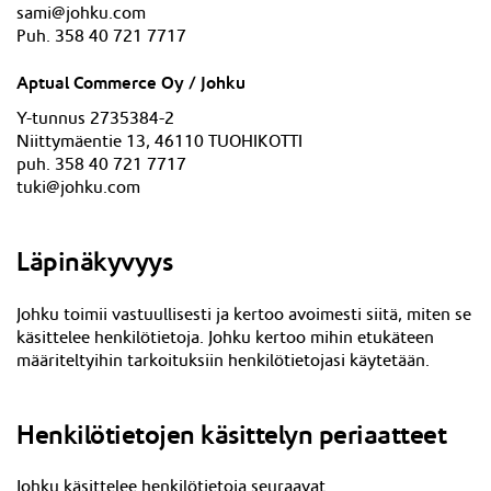
sami@johku.com
Puh. 358 40 721 7717
Aptual Commerce Oy / Johku
Y-tunnus 2735384-2
Niittymäentie 13, 46110 TUOHIKOTTI
puh. 358 40 721 7717
tuki@johku.com
Läpinäkyvyys
Johku toimii vastuullisesti ja kertoo avoimesti siitä, miten se
käsittelee henkilötietoja. Johku kertoo mihin etukäteen
määriteltyihin tarkoituksiin henkilötietojasi käytetään.
Henkilötietojen käsittelyn periaatteet
Johku käsittelee henkilötietoja seuraavat