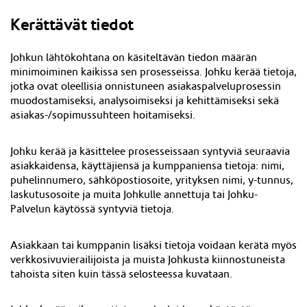
Kerättävät tiedot
Johkun lähtökohtana on käsiteltävän tiedon määrän
minimoiminen kaikissa sen prosesseissa. Johku kerää tietoja,
jotka ovat oleellisia onnistuneen asiakaspalveluprosessin
muodostamiseksi, analysoimiseksi ja kehittämiseksi sekä
asiakas-/sopimussuhteen hoitamiseksi.
Johku kerää ja käsittelee prosesseissaan syntyviä seuraavia
asiakkaidensa, käyttäjiensä ja kumppaniensa tietoja: nimi,
puhelinnumero, sähköpostiosoite, yrityksen nimi, y-tunnus,
laskutusosoite ja muita Johkulle annettuja tai Johku-
Palvelun käytössä syntyviä tietoja.
Asiakkaan tai kumppanin lisäksi tietoja voidaan kerätä myös
verkkosivuvierailijoista ja muista Johkusta kiinnostuneista
tahoista siten kuin tässä selosteessa kuvataan.