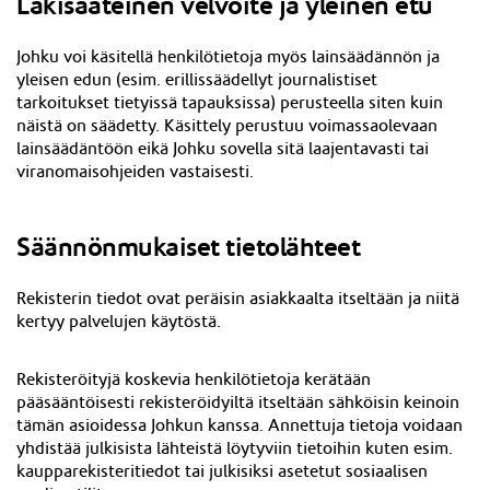
Lakisääteinen velvoite ja yleinen etu
Johku voi käsitellä henkilötietoja myös lainsäädännön ja
yleisen edun (esim. erillissäädellyt journalistiset
tarkoitukset tietyissä tapauksissa) perusteella siten kuin
näistä on säädetty. Käsittely perustuu voimassaolevaan
lainsäädäntöön eikä Johku sovella sitä laajentavasti tai
viranomaisohjeiden vastaisesti.
Säännönmukaiset tietolähteet
Rekisterin tiedot ovat peräisin asiakkaalta itseltään ja niitä
kertyy palvelujen käytöstä.
Rekisteröityjä koskevia henkilötietoja kerätään
pääsääntöisesti rekisteröidyiltä itseltään sähköisin keinoin
tämän asioidessa Johkun kanssa. Annettuja tietoja voidaan
yhdistää julkisista lähteistä löytyviin tietoihin kuten esim.
kaupparekisteritiedot tai julkisiksi asetetut sosiaalisen