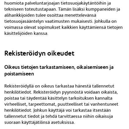
huomiota palveluntarjoajan tietosuojakäytäntöihin ja
tekniseen toteutustapaan. Tämän lisäksi kumppaneiden ja
alihankkijoiden tulee osoittaa menettelevänsä
tietosuojasääntelyn vaatimusten mukaisesti. Johkulla on
voimassa olevat sopimukset kaikkien käyttämiensä tietojen
käsittelijöiden kanssa.
Rekisteröidyn oikeudet
Oikeus tietojen tarkastamiseen, oikaisemiseen ja
poistamiseen
Rekisteröidyllä on oikeus tarkastaa hänestä tallennetut
henkilötiedot. Rekisteröidyn pyynnöstä voidaan oikaista,
poistaa tai täydentää käsittelyn tarkoituksen kannalta
virheelliset, tarpeettomat, puutteelliset tai vanhentuneet
henkilötiedot. Johkun käyttäjä voi tarkastaa itsestään
tallennetut tiedot ja tehdä tarvittaessa niihin oikaisuja
suoraan
käyttäjätilinsä asetuksissa
.