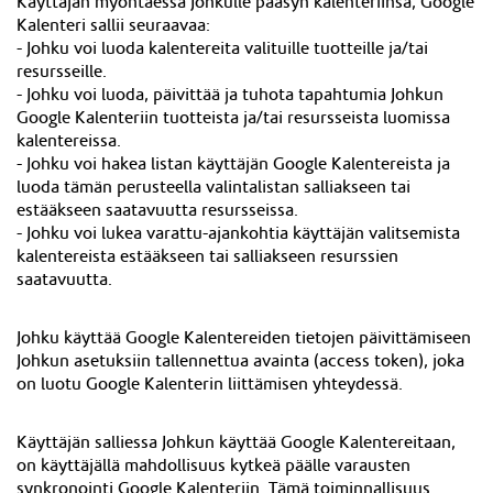
Käyttäjän myöntäessä Johkulle pääsyn kalenteriinsa, Google
Kalenteri sallii seuraavaa:
- Johku voi luoda kalentereita valituille tuotteille ja/tai
resursseille.
- Johku voi luoda, päivittää ja tuhota tapahtumia Johkun
Google Kalenteriin tuotteista ja/tai resursseista luomissa
kalentereissa.
- Johku voi hakea listan käyttäjän Google Kalentereista ja
luoda tämän perusteella valintalistan salliakseen tai
estääkseen saatavuutta resursseissa.
- Johku voi lukea varattu-ajankohtia käyttäjän valitsemista
kalentereista estääkseen tai salliakseen resurssien
saatavuutta.
Johku käyttää Google Kalentereiden tietojen päivittämiseen
Johkun asetuksiin tallennettua avainta (access token), joka
on luotu Google Kalenterin liittämisen yhteydessä.
Käyttäjän salliessa Johkun käyttää Google Kalentereitaan,
on käyttäjällä mahdollisuus kytkeä päälle varausten
synkronointi Google Kalenteriin. Tämä toiminnallisuus