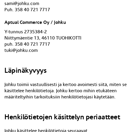
sami@johku.com
Puh. 358 40 721 7717
Aptual Commerce Oy / Johku
Y-tunnus 2735384-2
Niittymäentie 13, 46110 TUOHIKOTTI
puh. 358 40 721 7717
tuki@johku.com
Läpinäkyvyys
Johku toimii vastuullisesti ja kertoo avoimesti siitä, miten se
käsittelee henkilötietoja. Johku kertoo mihin etukäteen
määriteltyihin tarkoituksiin henkilötietojasi käytetään.
Henkilötietojen käsittelyn periaatteet
Johku käsittelee henkilötietoja seuraavat