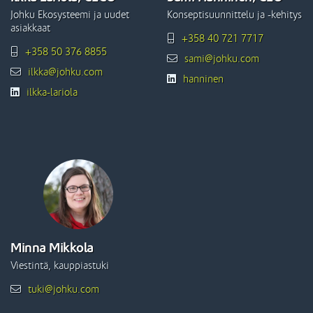
Johku Ekosysteemi ja uudet
Konseptisuunnittelu ja -kehitys
asiakkaat
+358 40 721 7717
+358 50 376 8855
sami@johku.com
ilkka@johku.com
hanninen
ilkka-lariola
Minna Mikkola
Viestintä, kauppiastuki
tuki@johku.com