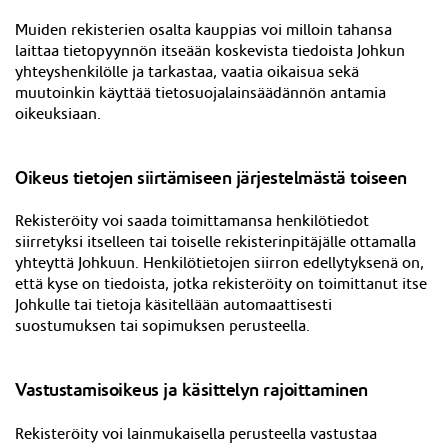
Muiden rekisterien osalta kauppias voi milloin tahansa
laittaa tietopyynnön itseään koskevista tiedoista Johkun
yhteyshenkilölle ja tarkastaa, vaatia oikaisua sekä
muutoinkin käyttää tietosuojalainsäädännön antamia
oikeuksiaan.
Oikeus tietojen siirtämiseen järjestelmästä toiseen
Rekisteröity voi saada toimittamansa henkilötiedot
siirretyksi itselleen tai toiselle rekisterinpitäjälle ottamalla
yhteyttä Johkuun. Henkilötietojen siirron edellytyksenä on,
että kyse on tiedoista, jotka rekisteröity on toimittanut itse
Johkulle tai tietoja käsitellään automaattisesti
suostumuksen tai sopimuksen perusteella.
Vastustamisoikeus ja käsittelyn rajoittaminen
Rekisteröity voi lainmukaisella perusteella vastustaa