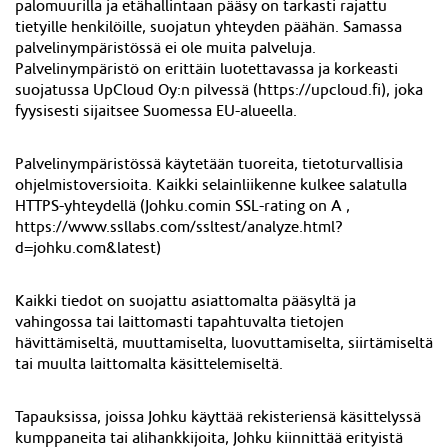
palomuurilla ja etähallintaan pääsy on tarkasti rajattu
tietyille henkilöille, suojatun yhteyden päähän. Samassa
palvelinympäristössä ei ole muita palveluja.
Palvelinympäristö on erittäin luotettavassa ja korkeasti
suojatussa UpCloud Oy
:n
pilvessä (https://
upcloud.fi
), joka
fyysisesti sijaitsee
Suomessa
EU-alueella.
Palvelinympäristössä käytetään tuoreita, tietoturvallisia
ohjelmistoversioita. Kaikki selainliikenne kulkee salatulla
HTTPS-yhteydellä (Johku.comin SSL-rating on A ,
https://www.ssllabs.com/ssltest/analyze.html?
d=johku.com&latest)
Kaikki tiedot on suojattu asiattomalta pääsyltä ja
vahingossa tai laittomasti tapahtuvalta tietojen
hävittämiseltä, muuttamiselta, luovuttamiselta, siirtämiseltä
tai muulta laittomalta käsittelemiseltä.
Tapauksissa, joissa Johku käyttää rekisteriensä käsittelyssä
kumppaneita tai alihankkijoita, Johku kiinnittää erityistä