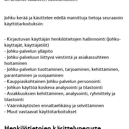
Johku kerää ja käsittelee edellä mainittuja tietoja seuraaviin
käyttötarkoituksiin:
-
Kirjautuvan käyttäjän
henkilötietojen hallinnointi (Johku-
käyttäjät, käyttäjätilit)
- Johku-palvelun ylläpito
- Johku-palveluun liittyvä viestintä ja asiakassuhteen
hoitaminen
- Johku-palvelun tuottaminen, tarjoaminen, kehittäminen,
parantaminen ja suojaaminen
- Kauppiaskohtainen Johku-palvelun personointi
- Johkun käyttöä koskeva analysointi ja tilastointi
- Asiakkuuksien kehittäminen, analysointi, ryhmittely ja
tilastointi
- Väärinkäytösten ennaltaehkäisy ja selvittäminen
- Muut vastaavat käyttötarkoitukset
Henkilötietojen käsittelyperuste