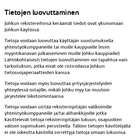
Tietojen luovuttaminen
Johkun rekistereihinsä keräämät tiedot ovat yksinomaan
Johkun käytössä.
Tietoja voidaan luovuttaa käyttäjän suostumuksella
yhteistyökumppaneille tai muille kauppiaille (esim.
myyntikanavan julkaiseminen muille Johku-kauppiaille)
Lähtökohtaisesti tietojen luovuttaminen voi tapahtua vain
tarkoituksiin, jotka eivät ole ristiriidassa Johkun
tietosuojaperiaatteiden kanssa.
Tietoja voidaan myös luovuttaa yritysjärjestelyiden
yhteydessä ostajille, mikäli Johku myy tai muutoin
järjestelee liiketoimintaansa.
Tietoja voidaan siirtää rekisterinpitäjän valikoimille
yhteistyökumppaneille ja/tai alihankkijoille jotka
käsittelevät tietoja rekisterinpitäjän lukuun, osapuolten
välisen sopimuksen perusteella. Tällöin tietojen käsittelijällä
ei ole oikeutta käsitellä siirrettyjä tietoja omaan lukuunsa.