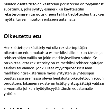
Muiden osalta tietojen käsittelyn perusteena on tyypillisesti
suostumus, joka syntyy esimerkiksi
käyttäjätilin
rekisteröimisen
tai uutiskirjeen taikka tiedotteiden tilauksen
myötä, tai sen muutoin erikseen antamalla.
Oikeutettu etu
Henkilötietojen käsittely voi olla rekisterinpitäjän
oikeutetun edun mukaista esimerkiksi silloin, kun tämän ja
rekisteröidyn välillä on jokin merkityksellinen suhde. Se
tarkoittaa, että rekisteröity on esimerkiksi rekisterinpitäjän
asiakas tai alainen. Johku lisää myyntiprosesseissaan
markkinointirekisteriinsä myös yritysten ja yhteisöjen
päättävässä asemassa olevia henkilöitä oikeutettuun etuun
perustuen. Jokainen rekisteriin lisätty yrityspäättäjä valitaan
arvioimalla Johkun hyödyllisyyttä tämän edustamalle
yhtiölle.