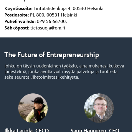
Käyntiosoite:
Lintulahdenkuja 4,
005
3
0 Helsinki
Postiosoite:
PL 800, 005
3
1 Helsinki
Puhelinvaihde:
029 56 66700,
Sähköposti:
tietosuoja@om.fi
The Future of Entrepreneurship
Johku on täysin uudenlainen työkalu, aina mukanasi kulkeva
järjestelmä, jonka avulla voit myydä palveluja ja tuotteita
sekä seurata liiketoimintasi kehitystä.
Ilkka Lariola, CECO
Sami Hänninen, CEO