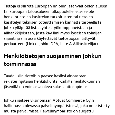
Tietoja ei siirretä Euroopan unionin jäsenvaltioiden alueen
tai Euroopan talousalueen ulkopuolelle, ellei se ole
henkilötietojen käsittelyn tarkoitusten tai tietojen
käsittelyn teknisen toteuttamisen kannalta tarpeellista.
Johku ylläpitää listaa yhteistyökumppaneistaan ja
alihankkijoistaan, josta käy ilmi myös kyseisen toimijan
sijainti ja siirrossa käytettävät tietosuojaan liittyvät
periaatteet. (
Linkki: Johku DPA, Liite A Alikäsittelijät)
Henkilötietojen suojaaminen Johkun
toiminnassa
Täydellisiin tietoihin pääsee käsiksi ainoastaan
rekisterinpitäjän henkilökunta. Kaikilla henkilökunnan
jäsenillä on voimassa oleva salassapitosopimus.
Johku sijaitsee yksinomaan Aptual Commerce Oy:n
hallinnassa olevassa palvelinympäristössä, joka on eristetty
muista palvelimista. Palvelinympäristö on suojattu