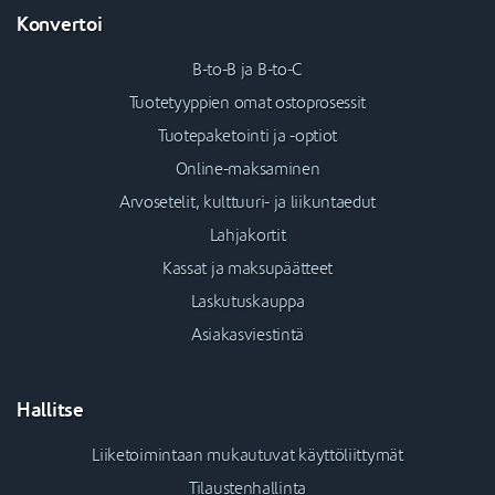
Konvertoi
B-to-B ja B-to-C
Tuotetyyppien omat ostoprosessit
Tuotepaketointi ja -optiot
Online-maksaminen
Arvosetelit, kulttuuri- ja liikuntaedut
Lahjakortit
Kassat ja maksupäätteet
Laskutuskauppa
Asiakasviestintä
Hallitse
Liiketoimintaan mukautuvat käyttöliittymät
Tilaustenhallinta