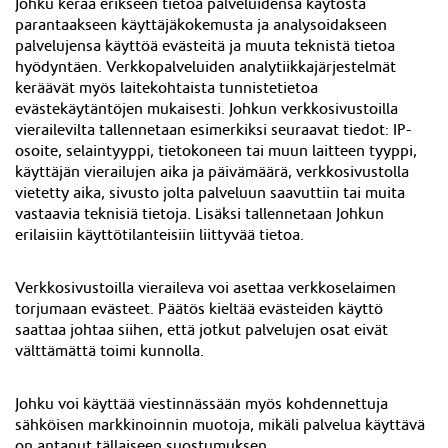
Johku kerää erikseen tietoa palveluidensa käytöstä
parantaakseen käyttäjäkokemusta ja analysoidakseen
palvelujensa käyttöä evästeitä ja muuta teknistä tietoa
hyödyntäen. Verkkopalveluiden analytiikkajärjestelmät
keräävät myös laitekohtaista tunnistetietoa
evästekäytäntöjen mukaisesti. Johkun verkkosivustoilla
vierailevilta tallennetaan esimerkiksi seuraavat tiedot: IP-
osoite, selaintyyppi, tietokoneen tai muun laitteen tyyppi,
käyttäjän vierailujen aika ja päivämäärä, verkkosivustolla
vietetty aika, sivusto jolta palveluun saavuttiin tai muita
vastaavia teknisiä tietoja. Lisäksi tallennetaan Johkun
erilaisiin käyttötilanteisiin liittyvää tietoa.
Verkkosivustoilla vieraileva voi asettaa verkkoselaimen
torjumaan evästeet. Päätös kieltää evästeiden käyttö
saattaa johtaa siihen, että jotkut palvelujen osat eivät
välttämättä toimi kunnolla.
Johku voi käyttää viestinnässään myös kohdennettuja
sähköisen markkinoinnin muotoja, mikäli palvelua käyttävä
on antanut tällaiseen suostumuksen.