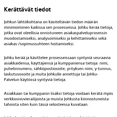
Kerättävät tiedot
Johkun lähtökohtana on käsiteltävän tiedon määrän
minimoiminen kaikissa sen prosesseissa. Johku kerää tietoja,
jotka ovat oleellisia onnistuneen asiakaspalveluprosessin
muodostamiseksi, analysoimiseksi ja kehittämiseksi sekä
asiakas-/sopimussuhteen hoitamiseksi.
Johku kerää ja käsittelee prosesseissaan syntyviä seuraavia
asiakkaidensa, käyttäjiensä ja kumppaniensa tietoja: nimi,
puhelinnumero, sähköpostiosoite, yrityksen nimi, y-tunnus,
laskutusosoite ja muita Johkulle annettuja tai Johku-
Palvelun käytössä syntyviä tietoja.
Asiakkaan tai kumppanin lisäksi tietoja voidaan kerätä myös
verkkosivuvierailijoista ja muista Johkusta kiinnostuneista
tahoista siten kuin tässä selosteessa kuvataan.