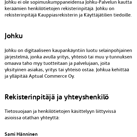
Johku ei ole sopimuskumppaneidensa Johku-Palvelun kautta
keräämien henkilötietojen rekisterinpitäjä. Johku on
rekisterinpitäjä Kaupp
iasrekisterin ja Käyttäjätilien
tiedoille.
Johku
Johku on digitaaliseen kaupankäyntiin luotu selainpohjainen
järjestelmä, jonka avulla yritys, yhteisö tai muu y-tunnuksen
omaava taho myy tuotteitaan ja palvelujaan, joita
yksityinen asiakas, yritys tai yhteisö ostaa. Johkua kehittää
ja ylläpitää Aptual Commerce Oy.
Rekisterinpitäjä ja yhteyshenkilö
Tietosuojaan ja henkilötietojen käsittelyyn liittyvissä
asioissa otathan yhteyttä:
Sami Hänninen