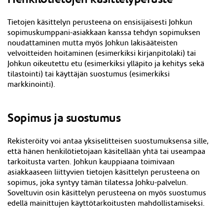
Tietojen käsittelyn perusteena on ensisijaisesti Johkun
sopimuskumppani-asiakkaan kanssa tehdyn sopimuksen
noudattaminen mutta myös Johkun lakisääteisten
velvoitteiden hoitaminen (esimerkiksi kirjanpitolaki) tai
Johkun oikeutettu etu (esimerkiksi ylläpito ja kehitys sekä
tilastointi) tai käyttäjän suostumus (esimerkiksi
markkinointi).
Sopimus ja suostumus
Rekisteröity voi antaa yksiselitteisen suostumuksensa sille,
että hänen henkilötietojaan käsitellään yhtä tai useampaa
tarkoitusta varten. Johkun kauppiaana toimivaan
asiakkaaseen liittyvien tietojen käsittelyn perusteena on
sopimus, joka syntyy tämän tilatessa Johku-palvelun.
Soveltuvin osin käsittelyn perusteena on myös suostumus
edellä mainittujen käyttötarkoitusten mahdollistamiseksi.