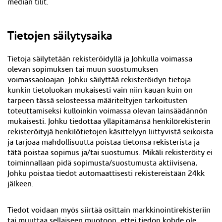
median tilit.
Tietojen säilytysaika
Tietoja säilytetään rekisteröidyllä ja Johkulla voimassa
olevan sopimuksen tai muun suostumuksen
voimassaoloajan. Johku säilyttää rekisteröidyn tietoja
kunkin tietoluokan mukaisesti vain niin kauan kuin on
tarpeen tässä selosteessa määriteltyjen tarkoitusten
toteuttamiseksi kulloinkin voimassa olevan lainsäädännön
mukaisesti. Johku tiedottaa ylläpitämänsä henkilörekisterin
rekisteröityjä henkilötietojen käsittelyyn liittyvistä seikoista
ja tarjoaa mahdollisuutta poistaa tietonsa rekisteristä ja
tätä poistaa sopimus ja/tai suostumus. Mikäli rekisteröity ei
toiminnallaan pidä sopimusta/suostumusta aktiivisena,
Johku poistaa tiedot automaattisesti rekistereistään 24kk
jälkeen
.
Tiedot voidaan myös siirtää osittain markkinointirekisteriin
tai muuttaa sellaiseen muotoon, ettei tiedon kohde ole