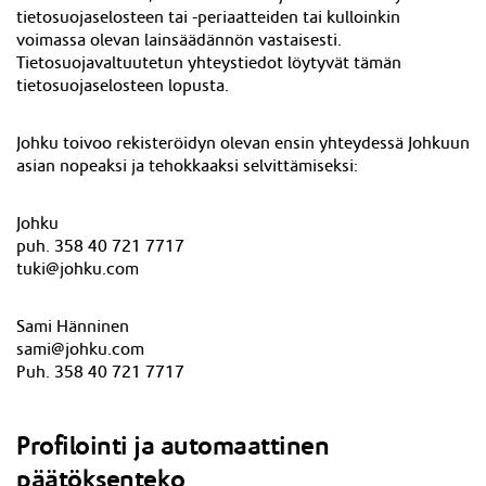
tietosuojaselosteen tai -periaatteiden tai kulloinkin
voimassa olevan lainsäädännön vastaisesti.
Tietosuojavaltuutetun yhteystiedot löytyvät tämän
tietosuojaselosteen lopusta.
Johku toivoo rekisteröidyn olevan ensin yhteydessä Johkuun
asian nopeaksi ja tehokkaaksi selvittämiseksi:
Johku
puh. 358 40 721 7717
tuki@johku.com
Sami Hänninen
sami@johku.com
Puh. 358 40 721 7717
Profilointi ja automaattinen
päätöksenteko