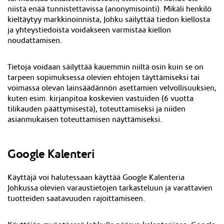
niistä enää tunnistettavissa (anonymisointi). Mikäli henkilö
kieltäytyy markkinoinnista, Johku säilyttää tiedon kiellosta
ja yhteystiedoista voidakseen varmistaa kiellon
noudattamisen.
Tietoja voidaan säilyttää kauemmin niiltä osin kuin se on
tarpeen sopimuksessa olevien ehtojen täyttämiseksi tai
voimassa olevan lainsäädännön asettamien velvollisuuksien,
kuten esim. kirjanpitoa koskevien vastuiden (6 vuotta
tilikauden päättymisestä), toteuttamiseksi ja niiden
asianmukaisen toteuttamisen näyttämiseksi.
Google Kalenteri
Käyttäjä voi halutessaan käyttää Google Kalenteria
Johkussa olevien varaustietojen tarkasteluun ja varattavien
tuotteiden saatavuuden rajoittamiseen.