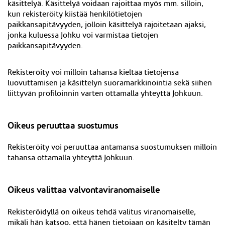
käsittelyä. Käsittelyä voidaan rajoittaa myös mm. silloin,
kun rekisteröity kiistää henkilötietojen
paikkansapitävyyden, jolloin käsittelyä rajoitetaan ajaksi,
jonka kuluessa Johku voi varmistaa tietojen
paikkansapitävyyden.
Rekisteröity voi milloin tahansa kieltää tietojensa
luovuttamisen ja käsittelyn suoramarkkinointia sekä siihen
liittyvän profiloinnin varten ottamalla yhteyttä Johkuun.
Oikeus peruuttaa suostumus
Rekisteröity voi peruuttaa antamansa suostumuksen milloin
tahansa ottamalla yhteyttä Johkuun.
Oikeus valittaa valvontaviranomaiselle
Rekisteröidyllä on oikeus tehdä valitus viranomaiselle,
mikäli hän katsoo, että hänen tietojaan on käsitelty tämän