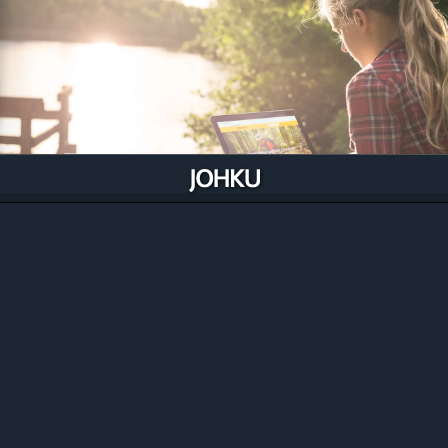
Yhteistyö ja ristiinmyynti
Johkulla yhteistyö on helppoa! Voit ottaa valikoimaan
kaikki lähialueen Johku-kauppiaiden
huippulaadukkaat tuotteet ja tarjota niitä omassa
myyntikanavassasi ilman rajoja.
Tutustu tarkemmin