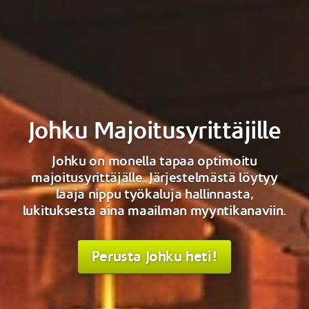
Johku Majoitusyrittäjille
Johku on monella tapaa optimoitu
majoitusyrittäjälle. Järjestelmästä löytyy
laaja nippu työkaluja hallinnasta,
lukituksesta aina maailman myyntikanaviin.
Perusta Johku heti!