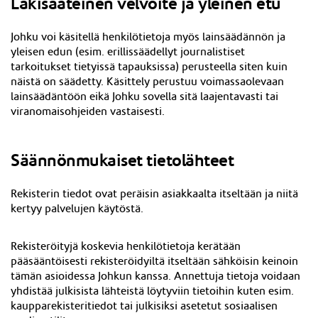
Lakisääteinen velvoite ja yleinen etu
Johku voi käsitellä henkilötietoja myös lainsäädännön ja
yleisen edun (esim. erillissäädellyt journalistiset
tarkoitukset tietyissä tapauksissa) perusteella siten kuin
näistä on säädetty. Käsittely perustuu voimassaolevaan
lainsäädäntöön eikä Johku sovella sitä laajentavasti tai
viranomaisohjeiden vastaisesti.
Säännönmukaiset tietolähteet
Rekisterin tiedot ovat peräisin asiakkaalta itseltään ja niitä
kertyy palvelujen käytöstä.
Rekisteröityjä koskevia henkilötietoja kerätään
pääsääntöisesti rekisteröidyiltä itseltään sähköisin keinoin
tämän asioidessa Johkun kanssa. Annettuja tietoja voidaan
yhdistää julkisista lähteistä löytyviin tietoihin kuten esim.
kaupparekisteritiedot tai julkisiksi asetetut sosiaalisen