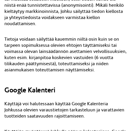
niistä enää tunnistettavissa (anonymisointi). Mikäli henkilö
kieltäytyy markkinoinnista, Johku säilyttää tiedon kiellosta
ja yhteystiedoista voidakseen varmistaa kiellon
noudattamisen.
Tietoja voidaan säilyttää kauemmin niiltä osin kuin se on
tarpeen sopimuksessa olevien ehtojen täyttämiseksi tai
voimassa olevan lainsäädännön asettamien velvollisuuksien,
kuten esim. kirjanpitoa koskevien vastuiden (6 vuotta
tilikauden päättymisestä), toteuttamiseksi ja niiden
asianmukaisen toteuttamisen näyttämiseksi.
Google Kalenteri
Käyttäjä voi halutessaan käyttää Google Kalenteria
Johkussa olevien varaustietojen tarkasteluun ja varattavien
tuotteiden saatavuuden rajoittamiseen.