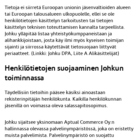
Tietoja ei siirretä Euroopan unionin jäsenvaltioiden alueen
tai Euroopan talousalueen ulkopuolelle, ellei se ole
henkilötietojen käsittelyn tarkoitusten tai tietojen
käsittelyn teknisen toteuttamisen kannalta tarpeellista.
Johku ylläpitää listaa yhteistyökumppaneistaan ja
alihankkijoistaan, josta käy ilmi myös kyseisen toimijan
sijainti ja siirrossa käytettävät tietosuojaan liittyvät
periaatteet. (
Linkki: Johku DPA, Liite A Alikäsittelijät)
Henkilötietojen suojaaminen Johkun
toiminnassa
Täydellisiin tietoihin pääsee käsiksi ainoastaan
rekisterinpitäjän henkilökunta. Kaikilla henkilökunnan
jäsenillä on voimassa oleva salassapitosopimus.
Johku sijaitsee yksinomaan Aptual Commerce Oy:n
hallinnassa olevassa palvelinympäristössä, joka on eristetty
muista palvelimista. Palvelinympäristö on suojattu