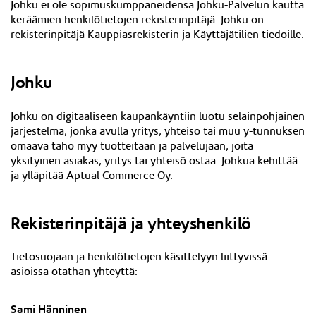
Johku ei ole sopimuskumppaneidensa Johku-Palvelun kautta
keräämien henkilötietojen rekisterinpitäjä. Johku on
rekisterinpitäjä Kaupp
iasrekisterin ja Käyttäjätilien
tiedoille.
Johku
Johku on digitaaliseen kaupankäyntiin luotu selainpohjainen
järjestelmä, jonka avulla yritys, yhteisö tai muu y-tunnuksen
omaava taho myy tuotteitaan ja palvelujaan, joita
yksityinen asiakas, yritys tai yhteisö ostaa. Johkua kehittää
ja ylläpitää Aptual Commerce Oy.
Rekisterinpitäjä ja yhteyshenkilö
Tietosuojaan ja henkilötietojen käsittelyyn liittyvissä
asioissa otathan yhteyttä:
Sami Hänninen