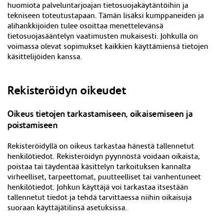
huomiota palveluntarjoajan tietosuojakäytäntöihin ja
tekniseen toteutustapaan. Tämän lisäksi kumppaneiden ja
alihankkijoiden tulee osoittaa menettelevänsä
tietosuojasääntelyn vaatimusten mukaisesti. Johkulla on
voimassa olevat sopimukset kaikkien käyttämiensä tietojen
käsittelijöiden kanssa.
Rekisteröidyn oikeudet
Oikeus tietojen tarkastamiseen, oikaisemiseen ja
poistamiseen
Rekisteröidyllä on oikeus tarkastaa hänestä tallennetut
henkilötiedot. Rekisteröidyn pyynnöstä voidaan oikaista,
poistaa tai täydentää käsittelyn tarkoituksen kannalta
virheelliset, tarpeettomat, puutteelliset tai vanhentuneet
henkilötiedot. Johkun käyttäjä voi tarkastaa itsestään
tallennetut tiedot ja tehdä tarvittaessa niihin oikaisuja
suoraan
käyttäjätilinsä asetuksissa
.