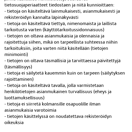
tietosuojaperiaatteet tiedostaen ja niitä kunnioittaen:
- tietoja on käsiteltävä lainmukaisesti, asianmukaisesti ja
rekisteröidyn kannalta läpinäkyvästi
- tietoja on käsiteltävä tiettyä, nimenomaista ja laillista
tarkoitusta varten (käyttötarkoitussidonnaisuus)
- tietojen on oltava asianmukaisia ja olennaisia ja
rajoitettuja siihen, mikä on tarpeellista suhteessa niihin
tarkoituksiin, joita varten niitä käsitellään (tietojen
minimointi)
- tietojen on oltava täsmällisiä ja tarvittaessa päivitettyjä
(täsmällisyys)
- tietoja ei säilytetä kauemmin kuin on tarpeen (säilytyksen
rajoittaminen)
- tietoja on käsiteltävä tavalla, jolla varmistetaan
henkilötietojen asianmukainen turvallisuus (eheys ja
luottamuksellisuus)
- tietoja ei siirretä kolmansille osapuolille ilman
asianmukaisia varotoimia
- tietojen käsittelyssä on noudatettava rekisteröidyn
oikeuksia