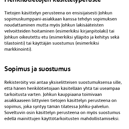
Tietojen käsittelyn perusteena on ensisijaisesti Johkun
sopimuskumppani-asiakkaan kanssa tehdyn sopimuksen
noudattaminen mutta myös Johkun lakisääteisten
velvoitteiden hoitaminen (esimerkiksi kirjanpitolaki) tai
Johkun oikeutettu etu (esimerkiksi ylläpito ja kehitys sekä
tilastointi) tai käyttäjän suostumus (esimerkiksi
markkinointi).
Sopimus ja suostumus
Rekisteröity voi antaa yksiselitteisen suostumuksensa sille,
että hänen henkilötietojaan käsitellään yhtä tai useampaa
tarkoitusta varten. Johkun kauppiaana toimivaan
asiakkaaseen liittyvien tietojen käsittelyn perusteena on
sopimus, joka syntyy tämän tilatessa Johku-palvelun.
Soveltuvin osin käsittelyn perusteena on myös suostumus
edellä mainittujen käyttötarkoitusten mahdollistamiseksi.