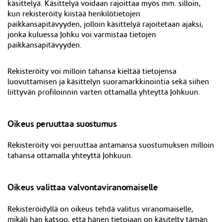
käsittelyä. Käsittelyä voidaan rajoittaa myös mm. silloin,
kun rekisteröity kiistää henkilötietojen
paikkansapitävyyden, jolloin käsittelyä rajoitetaan ajaksi,
jonka kuluessa Johku voi varmistaa tietojen
paikkansapitävyyden.
Rekisteröity voi milloin tahansa kieltää tietojensa
luovuttamisen ja käsittelyn suoramarkkinointia sekä siihen
liittyvän profiloinnin varten ottamalla yhteyttä Johkuun.
Oikeus peruuttaa suostumus
Rekisteröity voi peruuttaa antamansa suostumuksen milloin
tahansa ottamalla yhteyttä Johkuun.
Oikeus valittaa valvontaviranomaiselle
Rekisteröidyllä on oikeus tehdä valitus viranomaiselle,
mikäli hän katsoo, että hänen tietojaan on käsitelty tämän