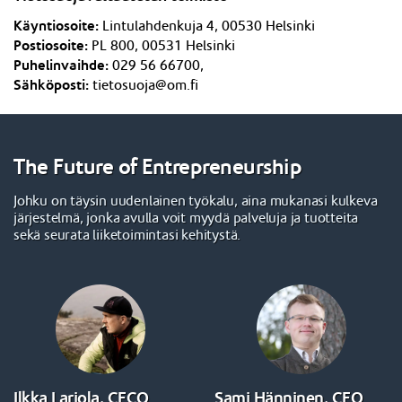
Käyntiosoite:
Lintulahdenkuja 4,
005
3
0 Helsinki
Postiosoite:
PL 800, 005
3
1 Helsinki
Puhelinvaihde:
029 56 66700,
Sähköposti:
tietosuoja@om.fi
The Future of Entrepreneurship
Johku on täysin uudenlainen työkalu, aina mukanasi kulkeva
järjestelmä, jonka avulla voit myydä palveluja ja tuotteita
sekä seurata liiketoimintasi kehitystä.
Ilkka Lariola, CECO
Sami Hänninen, CEO