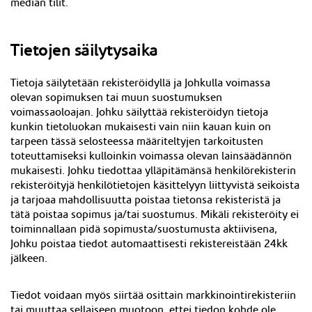
median tilit.
Tietojen säilytysaika
Tietoja säilytetään rekisteröidyllä ja Johkulla voimassa
olevan sopimuksen tai muun suostumuksen
voimassaoloajan. Johku säilyttää rekisteröidyn tietoja
kunkin tietoluokan mukaisesti vain niin kauan kuin on
tarpeen tässä selosteessa määriteltyjen tarkoitusten
toteuttamiseksi kulloinkin voimassa olevan lainsäädännön
mukaisesti. Johku tiedottaa ylläpitämänsä henkilörekisterin
rekisteröityjä henkilötietojen käsittelyyn liittyvistä seikoista
ja tarjoaa mahdollisuutta poistaa tietonsa rekisteristä ja
tätä poistaa sopimus ja/tai suostumus. Mikäli rekisteröity ei
toiminnallaan pidä sopimusta/suostumusta aktiivisena,
Johku poistaa tiedot automaattisesti rekistereistään 24kk
jälkeen
.
Tiedot voidaan myös siirtää osittain markkinointirekisteriin
tai muuttaa sellaiseen muotoon, ettei tiedon kohde ole