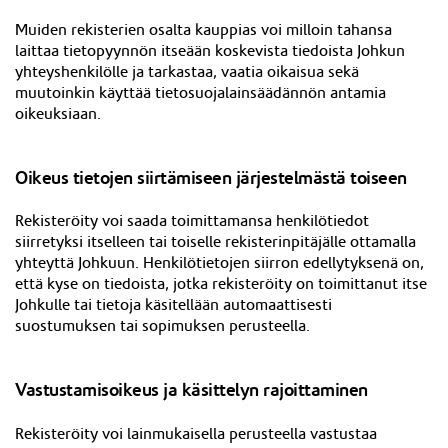
Muiden rekisterien osalta kauppias voi milloin tahansa
laittaa tietopyynnön itseään koskevista tiedoista Johkun
yhteyshenkilölle ja tarkastaa, vaatia oikaisua sekä
muutoinkin käyttää tietosuojalainsäädännön antamia
oikeuksiaan.
Oikeus tietojen siirtämiseen järjestelmästä toiseen
Rekisteröity voi saada toimittamansa henkilötiedot
siirretyksi itselleen tai toiselle rekisterinpitäjälle ottamalla
yhteyttä Johkuun. Henkilötietojen siirron edellytyksenä on,
että kyse on tiedoista, jotka rekisteröity on toimittanut itse
Johkulle tai tietoja käsitellään automaattisesti
suostumuksen tai sopimuksen perusteella.
Vastustamisoikeus ja käsittelyn rajoittaminen
Rekisteröity voi lainmukaisella perusteella vastustaa