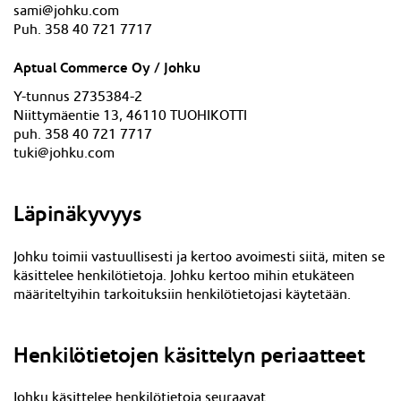
sami@johku.com
Puh. 358 40 721 7717
Aptual Commerce Oy / Johku
Y-tunnus 2735384-2
Niittymäentie 13, 46110 TUOHIKOTTI
puh. 358 40 721 7717
tuki@johku.com
Läpinäkyvyys
Johku toimii vastuullisesti ja kertoo avoimesti siitä, miten se
käsittelee henkilötietoja. Johku kertoo mihin etukäteen
määriteltyihin tarkoituksiin henkilötietojasi käytetään.
Henkilötietojen käsittelyn periaatteet
Johku käsittelee henkilötietoja seuraavat