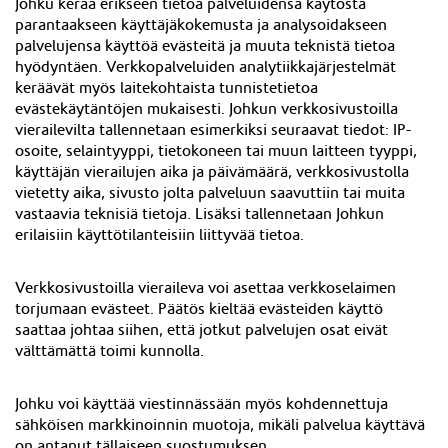
Johku kerää erikseen tietoa palveluidensa käytöstä
parantaakseen käyttäjäkokemusta ja analysoidakseen
palvelujensa käyttöä evästeitä ja muuta teknistä tietoa
hyödyntäen. Verkkopalveluiden analytiikkajärjestelmät
keräävät myös laitekohtaista tunnistetietoa
evästekäytäntöjen mukaisesti. Johkun verkkosivustoilla
vierailevilta tallennetaan esimerkiksi seuraavat tiedot: IP-
osoite, selaintyyppi, tietokoneen tai muun laitteen tyyppi,
käyttäjän vierailujen aika ja päivämäärä, verkkosivustolla
vietetty aika, sivusto jolta palveluun saavuttiin tai muita
vastaavia teknisiä tietoja. Lisäksi tallennetaan Johkun
erilaisiin käyttötilanteisiin liittyvää tietoa.
Verkkosivustoilla vieraileva voi asettaa verkkoselaimen
torjumaan evästeet. Päätös kieltää evästeiden käyttö
saattaa johtaa siihen, että jotkut palvelujen osat eivät
välttämättä toimi kunnolla.
Johku voi käyttää viestinnässään myös kohdennettuja
sähköisen markkinoinnin muotoja, mikäli palvelua käyttävä
on antanut tällaiseen suostumuksen.