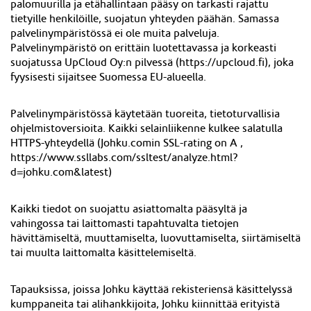
palomuurilla ja etähallintaan pääsy on tarkasti rajattu
tietyille henkilöille, suojatun yhteyden päähän. Samassa
palvelinympäristössä ei ole muita palveluja.
Palvelinympäristö on erittäin luotettavassa ja korkeasti
suojatussa UpCloud Oy
:n
pilvessä (https://
upcloud.fi
), joka
fyysisesti sijaitsee
Suomessa
EU-alueella.
Palvelinympäristössä käytetään tuoreita, tietoturvallisia
ohjelmistoversioita. Kaikki selainliikenne kulkee salatulla
HTTPS-yhteydellä (Johku.comin SSL-rating on A ,
https://www.ssllabs.com/ssltest/analyze.html?
d=johku.com&latest)
Kaikki tiedot on suojattu asiattomalta pääsyltä ja
vahingossa tai laittomasti tapahtuvalta tietojen
hävittämiseltä, muuttamiselta, luovuttamiselta, siirtämiseltä
tai muulta laittomalta käsittelemiseltä.
Tapauksissa, joissa Johku käyttää rekisteriensä käsittelyssä
kumppaneita tai alihankkijoita, Johku kiinnittää erityistä