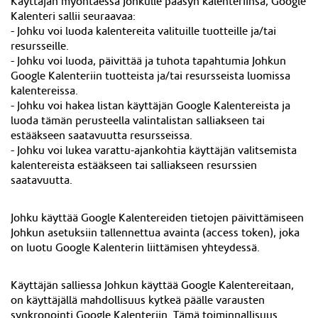
Käyttäjän myöntäessä Johkulle pääsyn kalenteriinsa, Google
Kalenteri sallii seuraavaa:
- Johku voi luoda kalentereita valituille tuotteille ja/tai
resursseille.
- Johku voi luoda, päivittää ja tuhota tapahtumia Johkun
Google Kalenteriin tuotteista ja/tai resursseista luomissa
kalentereissa.
- Johku voi hakea listan käyttäjän Google Kalentereista ja
luoda tämän perusteella valintalistan salliakseen tai
estääkseen saatavuutta resursseissa.
- Johku voi lukea varattu-ajankohtia käyttäjän valitsemista
kalentereista estääkseen tai salliakseen resurssien
saatavuutta.
Johku käyttää Google Kalentereiden tietojen päivittämiseen
Johkun asetuksiin tallennettua avainta (access token), joka
on luotu Google Kalenterin liittämisen yhteydessä.
Käyttäjän salliessa Johkun käyttää Google Kalentereitaan,
on käyttäjällä mahdollisuus kytkeä päälle varausten
synkronointi Google Kalenteriin. Tämä toiminnallisuus