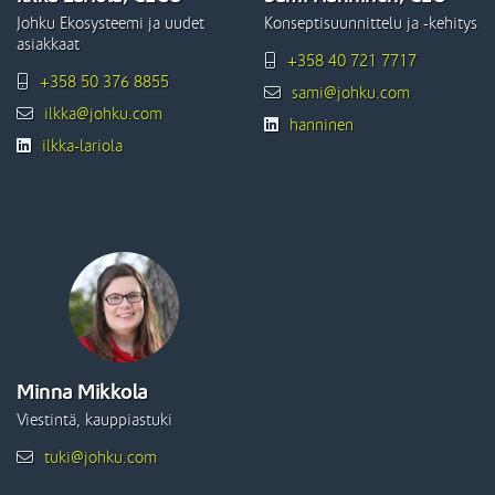
Johku Ekosysteemi ja uudet
Konseptisuunnittelu ja -kehitys
asiakkaat
+358 40 721 7717
+358 50 376 8855
sami@johku.com
ilkka@johku.com
hanninen
ilkka-lariola
Minna Mikkola
Viestintä, kauppiastuki
tuki@johku.com