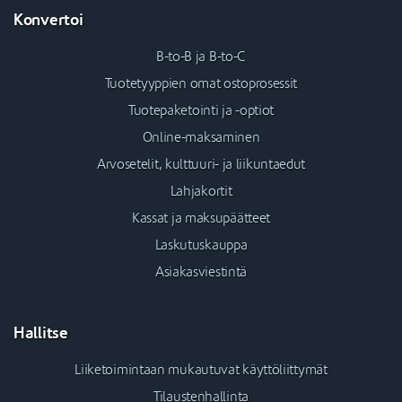
Konvertoi
B-to-B ja B-to-C
Tuotetyyppien omat ostoprosessit
Tuotepaketointi ja -optiot
Online-maksaminen
Arvosetelit, kulttuuri- ja liikuntaedut
Lahjakortit
Kassat ja maksupäätteet
Laskutuskauppa
Asiakasviestintä
Hallitse
Liiketoimintaan mukautuvat käyttöliittymät
Tilaustenhallinta