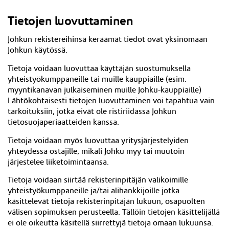
Tietojen luovuttaminen
Johkun rekistereihinsä keräämät tiedot ovat yksinomaan
Johkun käytössä.
Tietoja voidaan luovuttaa käyttäjän suostumuksella
yhteistyökumppaneille tai muille kauppiaille (esim.
myyntikanavan julkaiseminen muille Johku-kauppiaille)
Lähtökohtaisesti tietojen luovuttaminen voi tapahtua vain
tarkoituksiin, jotka eivät ole ristiriidassa Johkun
tietosuojaperiaatteiden kanssa.
Tietoja voidaan myös luovuttaa yritysjärjestelyiden
yhteydessä ostajille, mikäli Johku myy tai muutoin
järjestelee liiketoimintaansa.
Tietoja voidaan siirtää rekisterinpitäjän valikoimille
yhteistyökumppaneille ja/tai alihankkijoille jotka
käsittelevät tietoja rekisterinpitäjän lukuun, osapuolten
välisen sopimuksen perusteella. Tällöin tietojen käsittelijällä
ei ole oikeutta käsitellä siirrettyjä tietoja omaan lukuunsa.