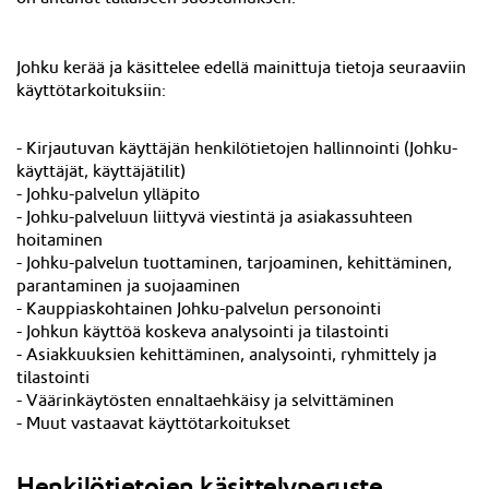
Johku kerää ja käsittelee edellä mainittuja tietoja seuraaviin
käyttötarkoituksiin:
-
Kirjautuvan käyttäjän
henkilötietojen hallinnointi (Johku-
käyttäjät, käyttäjätilit)
- Johku-palvelun ylläpito
- Johku-palveluun liittyvä viestintä ja asiakassuhteen
hoitaminen
- Johku-palvelun tuottaminen, tarjoaminen, kehittäminen,
parantaminen ja suojaaminen
- Kauppiaskohtainen Johku-palvelun personointi
- Johkun käyttöä koskeva analysointi ja tilastointi
- Asiakkuuksien kehittäminen, analysointi, ryhmittely ja
tilastointi
- Väärinkäytösten ennaltaehkäisy ja selvittäminen
- Muut vastaavat käyttötarkoitukset
Henkilötietojen käsittelyperuste