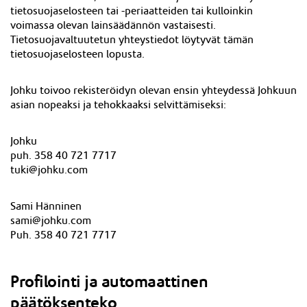
tietosuojaselosteen tai -periaatteiden tai kulloinkin
voimassa olevan lainsäädännön vastaisesti.
Tietosuojavaltuutetun yhteystiedot löytyvät tämän
tietosuojaselosteen lopusta.
Johku toivoo rekisteröidyn olevan ensin yhteydessä Johkuun
asian nopeaksi ja tehokkaaksi selvittämiseksi:
Johku
puh. 358 40 721 7717
tuki@johku.com
Sami Hänninen
sami@johku.com
Puh. 358 40 721 7717
Profilointi ja automaattinen
päätöksenteko