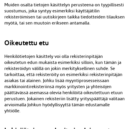
Muiden osalta tietojen käsittelyn perusteena on tyypillisesti
suostumus, joka syntyy esimerkiksi
käyttäjätilin
rekisteröimisen
tai uutiskirjeen taikka tiedotteiden tilauksen
myötä, tai sen muutoin erikseen antamalla.
Oikeutettu etu
Henkilötietojen käsittely voi olla rekisterinpitäjän
oikeutetun edun mukaista esimerkiksi silloin, kun tämän ja
rekisteröidyn välillä on jokin merkityksellinen suhde. Se
tarkoittaa, että rekisteröity on esimerkiksi rekisterinpitäjän
asiakas tai alainen. Johku lisää myyntiprosesseissaan
markkinointirekisteriinsä myös yritysten ja yhteisöjen
päättävässä asemassa olevia henkilöitä oikeutettuun etuun
perustuen. Jokainen rekisteriin lisätty yrityspäättäjä valitaan
arvioimalla Johkun hyödyllisyyttä tämän edustamalle
yhtiölle.