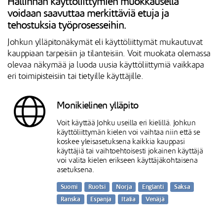
Hallinnan käyttöliittymien muokkausella
voidaan saavuttaa merkittäviä etuja ja
tehostuksia työprosesseihin.
Johkun ylläpitonäkymät eli käyttöliittymät mukautuvat
kauppiaan tarpeisiin ja tilanteisiin. Voit muokata olemassa
olevaa näkymää ja luoda uusia käyttöliittymiä vaikkapa
eri toimipisteisiin tai tietyille käyttäjille.
Monikielinen ylläpito
Voit käyttää Johku useilla eri kielillä. Johkun
käyttöliittymän kielen voi vaihtaa niin että se
koskee yleisasetuksena kaikkia kauppasi
käyttäjiä tai vaihtoehtoisesti jokainen käyttäjä
voi valita kielen erikseen käyttäjäkohtaisena
asetuksena.
Suomi
Ruotsi
Norja
Englanti
Saksa
Ranska
Espanja
Italia
Venäjä