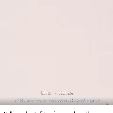
Johku
Hallitse
Liiketoimintaan mukautuvat käyttöliittymät