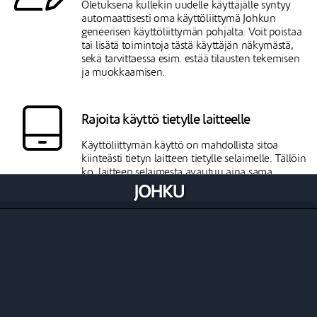
Oletuksena kullekin uudelle käyttäjälle syntyy
automaattisesti oma käyttöliittymä Johkun
geneerisen käyttöliittymän pohjalta. Voit poistaa
tai lisätä toimintoja tästä käyttäjän näkymästä,
sekä tarvittaessa esim. estää tilausten tekemisen
ja muokkaamisen.
Rajoita käyttö tietylle laitteelle
Käyttöliittymän käyttö on mahdollista sitoa
kiinteästi tietyn laitteen tietylle selaimelle. Tällöin
ko. laitteen selaimesta avautuu aina sama
Johkun näkymä riippumatta siitä millä
käyttäjätunnuksella kirjaudutaan sisään.
Hallinnoi maksupäätteen ja tulostinten
käyttöä
Käyttöliittymän kautta määritetään myös
maksupäätteen sekä ulkoisten tulostinten käyttö.
Jos käytät integroitua maksupäätettä Johkussa,