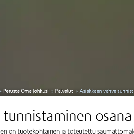
Perusta Oma Johkusi
Palvelut
Asiakkaan vahva tunnis
tunnistaminen osana 
en on tuotekohtainen ja toteutettu saumattomaksi