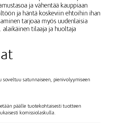
tamustasoa ja vähentää kauppiaan
sältöön ja häntä koskeviin ehtoihin ihan
taminen tarjoaa myös uudenlaisia
 alaikäinen tilaaja ja huoltaja
nat
lu soveltuu satunnaiseen, pienivolyymiseen
ketään päälle tuotekohtaisesti tuotteen
kaisesti komissiolaskulla.