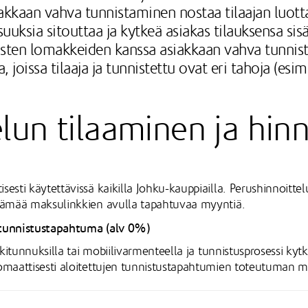
akkaan vahva tunnistaminen nostaa tilaajan luot
suuksia sitouttaa ja kytkeä asiakas tilauksensa si
aisten lomakkeiden kanssa asiakkaan vahva tunnis
joissa tilaaja ja tunnistettu ovat eri tahoja (esim.
lun tilaaminen ja hin
sti käytettävissä kaikilla Johku-kauppiailla. Perushinnoitte
tämää maksulinkkien avulla tapahtuvaa myyntiä.
 tunnistustapahtuma (alv 0%)
kitunnuksilla tai mobiilivarmenteella ja tunnistusprosessi kyt
maattisesti aloitettujen tunnistustapahtumien toteutuman mu