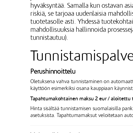
hyväksyntää. Samalla kun ostavan asi
riskiä, se tarjoaa uudenlaisia mahdolli
tuotetasolle asti. Yhdessä tuotekoht
mahdollisuuksia hallinnoida prosesseja, 
tunnistautuu).
Tunnistamispalve
Perushinnoittelu
Oletuksena vahva tunnistaminen on automaattise
käyttöön esimerkiksi osana kauppiaan käynnis
Tapahtumakohtainen maksu 2 eur / aloitettu
Hinta sisältää tunnistamisen suomalaisilla pank
asetuksista. Tapahtumamaksut veloitetaan auto