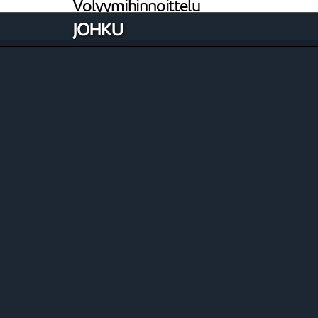
Volyymihinnoittelu
Kun vahvaa tunnistusta halutaan käyttää laaj
suurempia. Tällöin kannattaa ottaa käyttöön v
Vuosimaksu 300 eur / vuosi (alv 0%)
Tapahtumakohtainen maksu 0,50 eur / aloite
Volyymihinnoittelun tilaaminen
Volyymihinnoittelu tilataan alta. Valitse kalent
Volyymihinnoittelu tilataan aina erikseen ja 
jälkeen tapahtumakohtainen maksu alenee voly
sisältää tunnistamisen suomalaisilla pankkitun
1 kk.