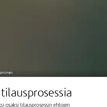
taminen
tilausprosessia
 osaksi tilausprosessin ehtojen