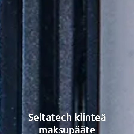
Seitatech kiinteä
maksupääte