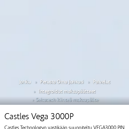
Johku
Perusta Oma Johkusi
Palvelut
Integroidut maksupäätteet
Seitatech kiinteä maksupääte
Castles Vega 3000P
Castles Technologyn vastikään suunniteltu VEGA3000 PIN