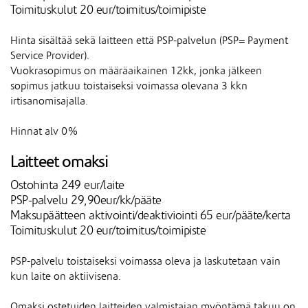
Toimituskulut 20 eur/toimitus/toimipiste
Hinta sisältää sekä laitteen että PSP-palvelun (PSP= Payment
Service Provider).
Vuokrasopimus on määräaikainen 12kk, jonka jälkeen
sopimus jatkuu toistaiseksi voimassa olevana 3 kkn
irtisanomisajalla.
Hinnat alv 0%
Laitteet omaksi
Ostohinta 249 eur/laite
PSP-palvelu 29,90eur/kk/pääte
Maksupäätteen aktivointi/deaktiviointi 65 eur/pääte/kerta
Toimituskulut 20 eur/toimitus/toimipiste
PSP-palvelu toistaiseksi voimassa oleva ja laskutetaan vain
kun laite on aktiivisena.
Omaksi ostetuiden laitteiden valmistajan myöntämä takuu on