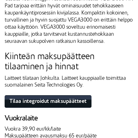
Pad tarjoaa erittäin hyvät ominaisuudet tehokkaaseen
kaupankäyntiprosessiin kivijalassa. Kompaktin kokoinen,
turvallinen ja hyvin suojattu VEGA3000 on erittäin helppo
ottaa käyttöön. VEGA3000 soveltuu erinomaisesti
kauppiaille, jotka tarvitsevat kustannustehokkaan
seuraavan sukupolven ratkaisun kassoillensa.
Kiinteän maksupäätteen
tilaaminen ja hinnat
Laitteet tilataan Johkulta. Laitteet kauppiaalle toimittaa
suomalainen Seita Technologies Oy.
Tilaa integroidut maksupäätteet
Vuokralaite
Vuokra 39,90 eur/kk/laite
Maksupäätteen avausmaksu 65 eur/pääte