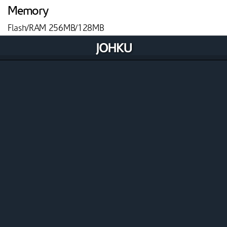
Memory
Flash/RAM 256MB/128MB
Display
3.5” Color TFT LCD |320x 480 Pixels
Touch Screen
Yes
Card Reader
Magnetic Stripe: ISO 7810,7811, 7813 Triple Track, Bi-
Directionalreading
Contact Card:
User Card ISO 7816-1-2-3 EMV compliance ID-1 1.8
V/3V/5V T=0, T=1
SAM Card 2 (Up to6)
Contactless: ISO14443 Type A, B |ISO 18092 NFC,