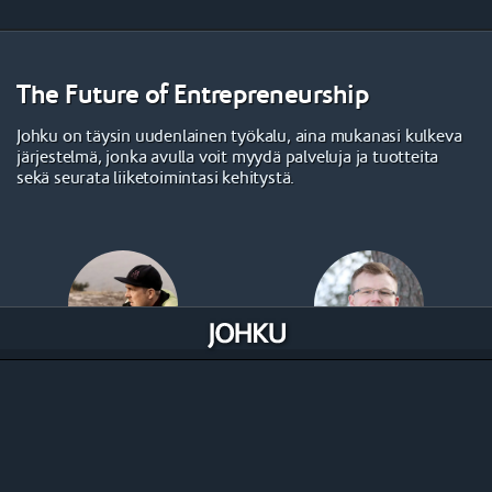
The Future of Entrepreneurship
Johku on täysin uudenlainen työkalu, aina mukanasi kulkeva
järjestelmä, jonka avulla voit myydä palveluja ja tuotteita
sekä seurata liiketoimintasi kehitystä.
Ilkka Lariola, CECO
Sami Hänninen, CEO
Johku Ekosysteemi ja uudet
Konseptisuunnittelu ja -kehitys
asiakkaat
+358 40 721 7717
+358 50 376 8855
sami@johku.com