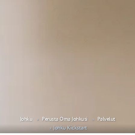
Johku
Perusta Oma Johkusi
Palvelut
Johku Kickstart