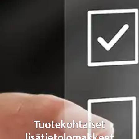
Tuotekohtaiset
lisätietolomakkeet