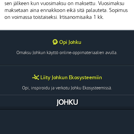
sen jälkeen kun vuosimaksu on maksettu. Vuosimaksu
maksetaan aina ennakkoon eikä sitä palauteta. Sopimus
on voimassa toistaiseksi. Irtisanomisaika 1 kk.
Opi Johku
Omaksu Johkun käyttö online-oppimateriaalien avulla.
Liity Johkun Ekosysteemiin
Opi, inspiroidu ja verkotu Johku Ekosysteemissä.
Perusta Oma Johkusi
Ota Johku käyttöösi ja aloita myynti vaikka heti!